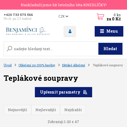
Naskladnili jsme hit letošního léta KNEDLÍČKY!
0
ks
+420 733 575 566
CZK
za
0 Kč
Po-čt, po 13 hodině
Menu
Hledat
Úvod
Oblečení ze 100% bavlny
Dětské oblečení
Teplákové soupravy
Teplákové soupravy
Upřesnit parametry
Nejnovější
Nejlevnější
Nejdražší
Zobrazuji 1-20 z 47