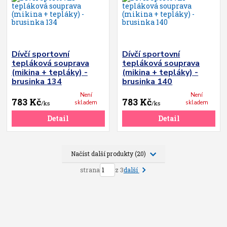
Dívčí sportovní
Dívčí sportovní
tepláková souprava
tepláková souprava
(mikina + tepláky) -
(mikina + tepláky) -
brusinka 134
brusinka 140
Není
Není
783 Kč
783 Kč
skladem
skladem
/
ks
/
ks
Detail
Detail
Načíst další produkty (20)
další
strana
z 3