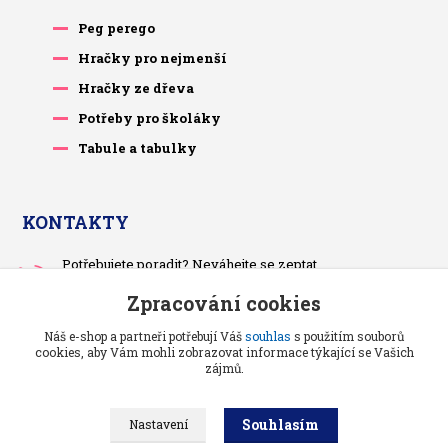
Peg perego
Hračky pro nejmenší
Hračky ze dřeva
Potřeby pro školáky
Tabule a tabulky
KONTAKTY
Potřebujete poradit? Neváhejte se zeptat.
+420 733 575 566
Zpracování cookies
Po-čt, po 13 hodině
Náš e-shop a partneři potřebují Váš
souhlas
s použitím souborů
pietrasova.p@seznam.cz
cookies, aby Vám mohli zobrazovat informace týkající se Vašich
zájmů.
Souhlasím
Nastavení