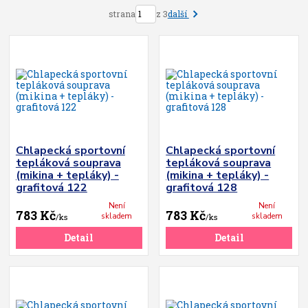
další
strana
z 3
Chlapecká sportovní
Chlapecká sportovní
tepláková souprava
tepláková souprava
(mikina + tepláky) -
(mikina + tepláky) -
grafitová 122
grafitová 128
Není
Není
783 Kč
783 Kč
skladem
skladem
/
ks
/
ks
Detail
Detail