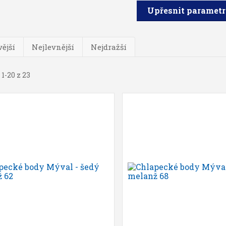
Upřesnit paramet
ější
Nejlevnější
Nejdražší
 1-20 z 23