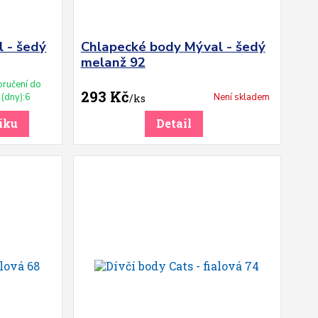
 - šedý
Chlapecké body Mýval - šedý
melanž 92
ručení do
293 Kč
(dny):6
Není skladem
/
ks
íku
Detail