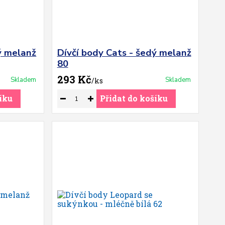
ý melanž
Dívčí body Cats - šedý melanž
80
293 Kč
Skladem
Skladem
/
ks
íku
Přidat do košíku