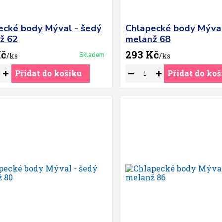
ecké body Mýval - šedý
Chlapecké body Mýval
ž 62
melanž 68
Kč
293 Kč
Skladem
/
ks
/
ks
Přidat do košíku
Přidat do koš