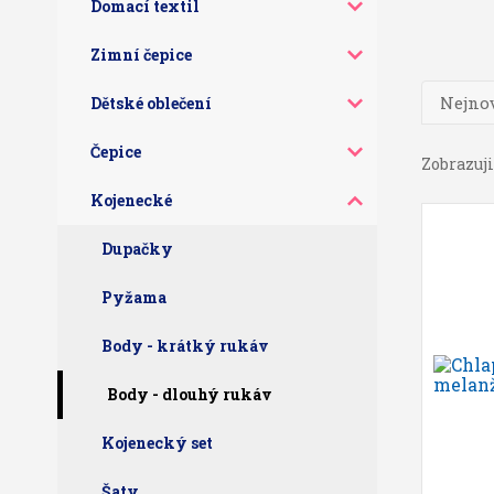
Domací textil
Zimní čepice
Nejnov
Dětské oblečení
Čepice
Zobrazuji
Kojenecké
Dupačky
Pyžama
Body - krátký rukáv
Body - dlouhý rukáv
Kojenecký set
Šaty