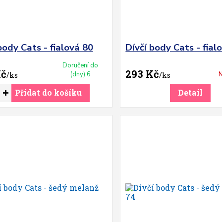
body Cats - fialová 80
Dívčí body Cats - fial
Doručení do
Kč
293 Kč
(dny):6
N
/
ks
/
ks
Přidat do košíku
Detail