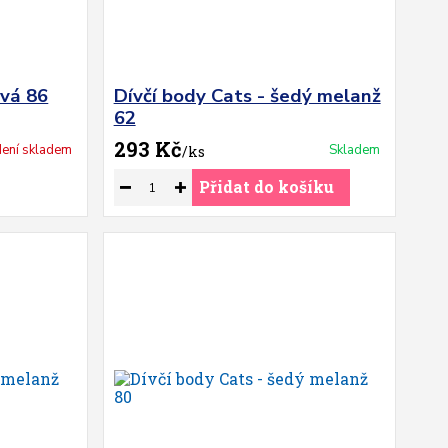
ová 86
Dívčí body Cats - šedý melanž
62
293 Kč
ení skladem
Skladem
/
ks
Přidat do košíku