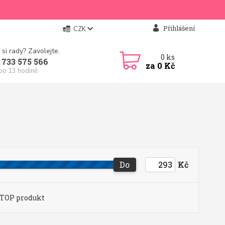
Přihlášení
CZK
 si rady? Zavolejte.
0
ks
 733 575 566
za
0 Kč
 po 13 hodině
Do
Kč
TOP produkt