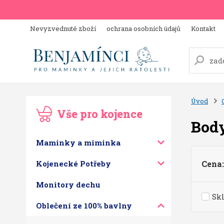
Nevyzvednuté zboží
ochrana osobních údajů
Kontakt
Úvod
Vše pro kojence
Body
Maminky a miminka
Kojenecké Potřeby
Cena:
Monitory dechu
Sk
Oblečení ze 100% bavlny