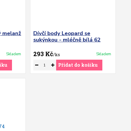
ý melanž
Dívčí body Leopard se
sukýnkou - mléčně bílá 62
293 Kč
Skladem
Skladem
/
ks
íku
Přidat do košíku