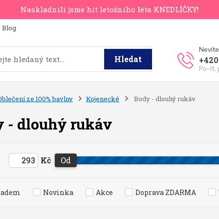
Naskladnili jsme hit letošního léta KNEDLÍČKY!
Blog
Nevíte
Hledat
+420
Po-čt,
Oblečení ze 100% bavlny
Kojenecké
Body - dlouhý rukáv
 - dlouhý rukáv
Kč
Od
ladem
Novinka
Akce
Doprava ZDARMA