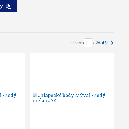
ry
další
strana
z 2