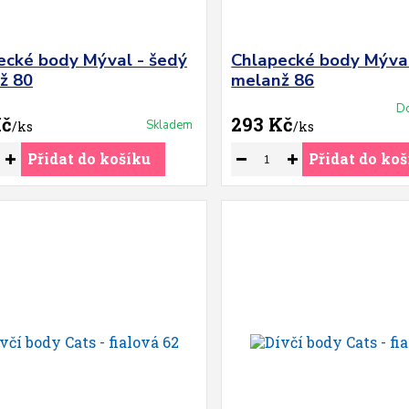
ecké body Mýval - šedý
Chlapecké body Mýval
ž 80
melanž 86
Do
Kč
293 Kč
Skladem
/
ks
/
ks
Přidat do košíku
Přidat do koš