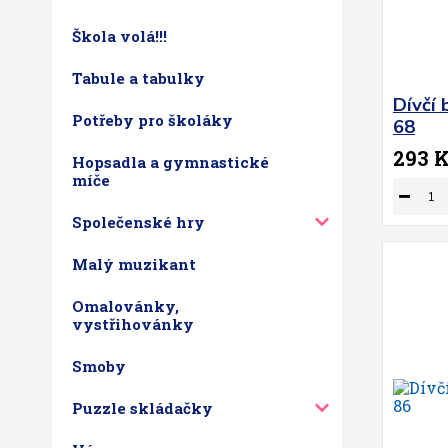
Škola volá!!!
Tabule a tabulky
Dívčí
Potřeby pro školáky
68
293 
Hopsadla a gymnastické
míče
Společenské hry
Malý muzikant
Omalovánky,
vystřihovánky
Smoby
Puzzle skládačky