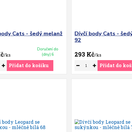
 body Cats - šedý melanž
Dívčí body Cats - šed
92
Doručení do
Kč
293 Kč
(dny):6
/
ks
/
ks
Přidat do košíku
Přidat do koš