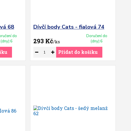
ová 68
Dívčí body Cats - fialová 74
ručení do
Doručení do
293 Kč
(dny):6
(dny):6
/
ks
íku
Přidat do košíku