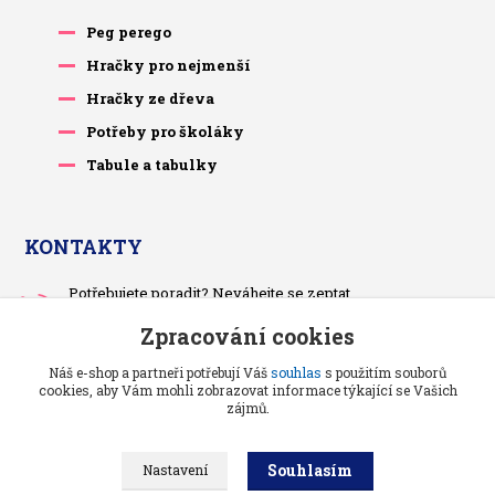
Peg perego
Hračky pro nejmenší
Hračky ze dřeva
Potřeby pro školáky
Tabule a tabulky
KONTAKTY
Potřebujete poradit? Neváhejte se zeptat.
+420 733 575 566
Zpracování cookies
Po-čt, po 13 hodině
Náš e-shop a partneři potřebují Váš
souhlas
s použitím souborů
pietrasova.p@seznam.cz
cookies, aby Vám mohli zobrazovat informace týkající se Vašich
zájmů.
Souhlasím
Nastavení