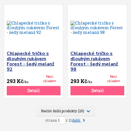
Chlapecké tričko s
Chlapecké tričko s
dlouhým rukávem
dlouhým rukávem
Forest - šedý melanž
Forest - šedý melanž
92
98
Není
Není
293 Kč
293 Kč
skladem
skladem
/
ks
/
ks
Detail
Detail
Načíst další produkty (20)
další
strana
z 21