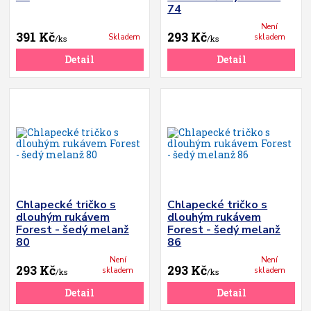
74
Není
391 Kč
293 Kč
Skladem
skladem
/
ks
/
ks
Detail
Detail
Chlapecké tričko s
Chlapecké tričko s
dlouhým rukávem
dlouhým rukávem
Forest - šedý melanž
Forest - šedý melanž
80
86
Není
Není
293 Kč
293 Kč
skladem
skladem
/
ks
/
ks
Detail
Detail