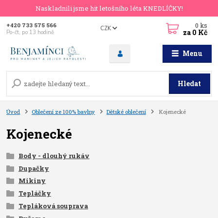
Naskladnili jsme hit letošního léta KNEDLÍČKY!
0
ks
+420 733 575 566
CZK
za
0 Kč
Po-čt, po 13 hodině
Menu
Hledat
Úvod
Oblečení ze 100% bavlny
Dětské oblečení
Kojenecké
Kojenecké
Body - dlouhý rukáv
Dupačky
Mikiny
Tepláčky
Tepláková souprava