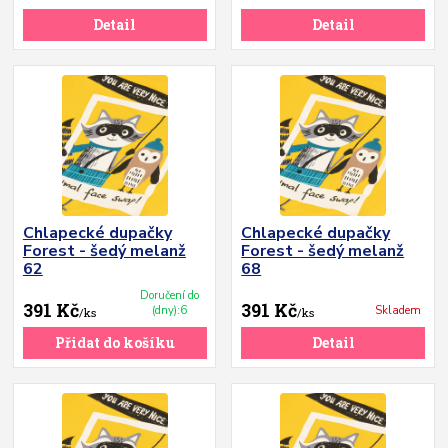
Detail
Detail
Chlapecké dupačky
Chlapecké dupačky
Forest - šedý melanž
Forest - šedý melanž
62
68
Doručení do
391 Kč
391 Kč
(dny):6
Skladem
/
ks
/
ks
Přidat do košíku
Detail