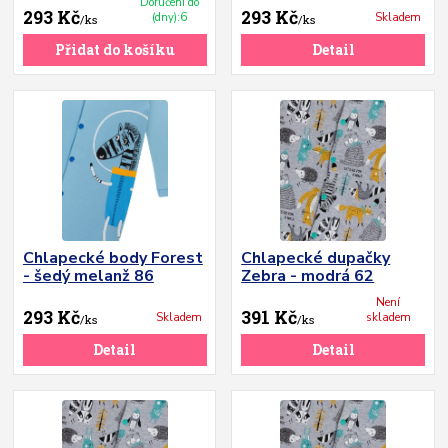
Doručení do
293 Kč
293 Kč
(dny):6
Skladem
/
ks
/
ks
Přidat do košíku
Detail
Chlapecké body Forest
Chlapecké dupačky
- šedý melanž 86
Zebra - modrá 62
Není
293 Kč
391 Kč
Skladem
skladem
/
ks
/
ks
Detail
Detail