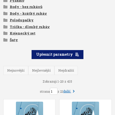
Pyžamo
Body - bez rukávů
Body - krátký rukáv
Polodupačky
Trička - dlouhý rukáv
Kojenecký set
Šaty
Upřesnit parametry
Nejnovější
Nejlevnější
Nejdražší
Zobrazuji 1-20 z 415
další
strana
z 21