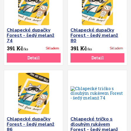
Chlapecké dupačky
Chlapecké dupačky
Forest - šedý melanž
Forest - šedý melanž
74
80
391 Kč
391 Kč
Skladem
Skladem
/
ks
/
ks
Detail
Detail
Chlapecké dupačky
Chlapecké tričko s
Forest - šedý melanž
dlouhým rukávem
86
Forest - šedý melanž