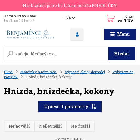
Naskladnili jsme hit letošního léta KNEDLÍČKY!
0
ks
+420 733 575 566
CZK
za
0 Kč
Po-čt, po 13 hodině
Menu
Hledat
Úvod
Maminky a miminka
Výprodej, slevy, doprodej
Vybavení do
postýlek
Hnízda, hnizdečka, kokony
Hnízda, hnizdečka, kokony
Upřesnit parametry
Nejnovější
Nejlevnější
Nejdražší
Zobrazuji 1-1 z 1