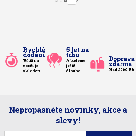
strana
z 1
Rychlé
5 let na
dodání
trhu
Doprava
Většina
A budeme
zdarma
zboží je
ještě
Nad 2000 Kč
skladem
dlouho
Nepropásněte novinky, akce a
slevy!