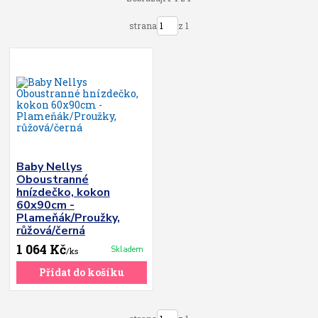
strana
z 1
Baby Nellys
Oboustranné
hnízdečko, kokon
60x90cm -
Plameňák/Proužky,
růžová/černá
1 064 Kč
Skladem
/
ks
Přidat do košíku