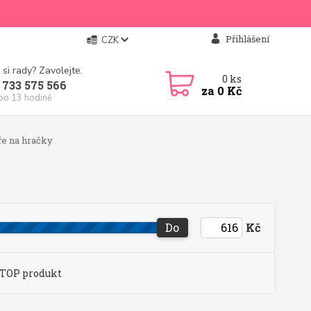
Přihlášení
CZK
 si rady? Zavolejte.
0
ks
 733 575 566
za
0 Kč
 po 13 hodině
e na hračky
Do
Kč
TOP produkt