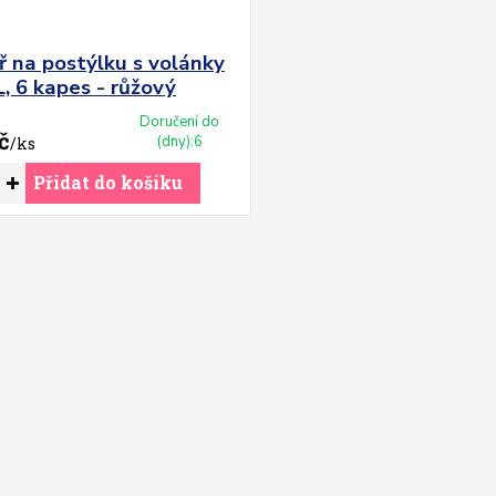
ř na postýlku s volánky
, 6 kapes - růžový
Doručení do
č
(dny):6
/
ks
Přidat do košíku