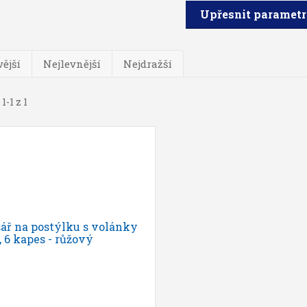
Upřesnit paramet
ější
Nejlevnější
Nejdražší
1-1 z 1