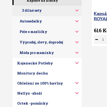
Kapsáře na hračky
3 dílné sety
Kapsá
ROYAL
Autosedačky
616 K
Péče o mazlíčky
Výprodej, slevy, doprodej
Móda pro maminky
Kojenecké Potřeby
Monitory dechu
Oblečení ze 100% bavlny
Nellys -zboží
Ortek -pomůcky