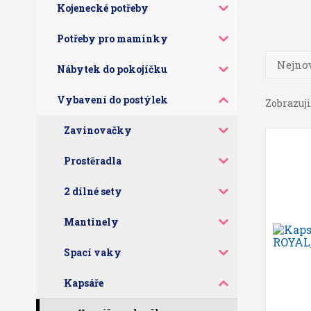
Kojenecké potřeby
Potřeby pro maminky
Nejnov
Nábytek do pokojíčku
Vybavení do postýlek
Zobrazuji 
Zavinovačky
Prostěradla
2 dílné sety
Mantinely
Spací vaky
Kapsáře