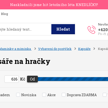
Naskladnili jsme hit letošního léta KNEDLÍČKY!
Blog
Nevíte
Hledat
+420
Po-čt,
Maminky a miminka
Vybavení do postýlek
Kapsáře
Kapsář
áře na hračky
Kč
Od
ladem
Novinka
Akce
Doprava ZDARMA