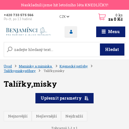
Naskladnili jsme hit letošního léta KNEDLÍČKY!
0
ks
+420 733 575 566
CZK
za
0 Kč
Po-čt, po 13 hodině
Menu
Hledat
Úvod
Maminky a miminka
Kojenecké potřeby
Talířky,misky,příbory
Talířky,misky
Talířky,misky
Upřesnit parametry
Nejnovější
Nejlevnější
Nejdražší
Zobrazuji 1-1 z 1