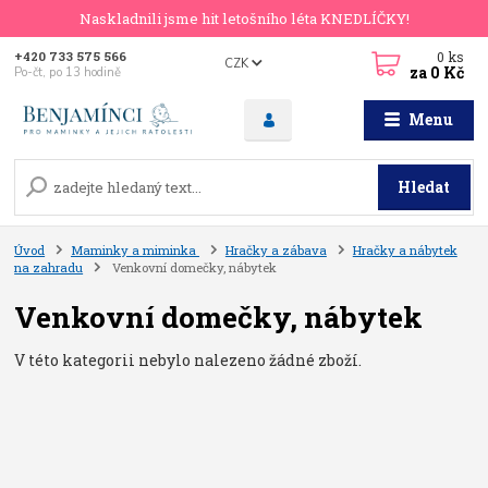
Naskladnili jsme hit letošního léta KNEDLÍČKY!
0
ks
+420 733 575 566
CZK
za
0 Kč
Po-čt, po 13 hodině
Menu
Hledat
Úvod
Maminky a miminka
Hračky a zábava
Hračky a nábytek
na zahradu
Venkovní domečky, nábytek
Venkovní domečky, nábytek
V této kategorii nebylo nalezeno žádné zboží.