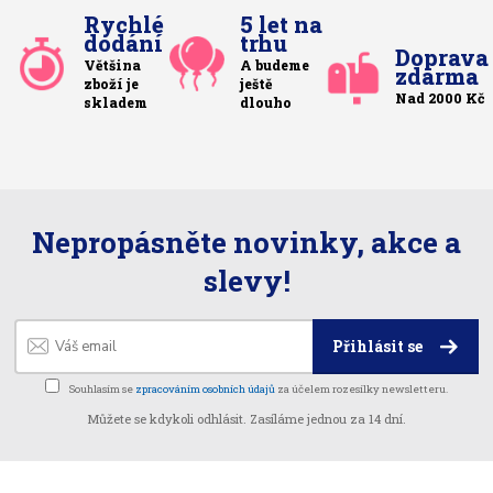
Rychlé
5 let na
dodání
trhu
Doprava
Většina
A budeme
zdarma
zboží je
ještě
Nad 2000 Kč
skladem
dlouho
Nepropásněte novinky, akce a
slevy!
Přihlásit se
Souhlasím se
zpracováním osobních údajů
za účelem rozesílky newsletteru.
Můžete se kdykoli odhlásit. Zasíláme jednou za 14 dní.