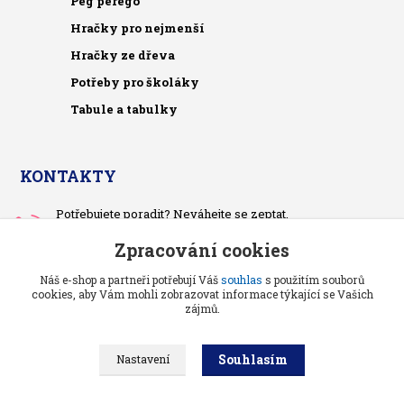
Peg perego
Hračky pro nejmenší
Hračky ze dřeva
Potřeby pro školáky
Tabule a tabulky
KONTAKTY
Potřebujete poradit? Neváhejte se zeptat.
+420 733 575 566
Zpracování cookies
Po-čt, po 13 hodině
Náš e-shop a partneři potřebují Váš
souhlas
s použitím souborů
pietrasova.p@seznam.cz
cookies, aby Vám mohli zobrazovat informace týkající se Vašich
zájmů.
Souhlasím
Nastavení