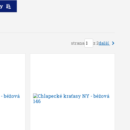
ry
další
strana
z 2