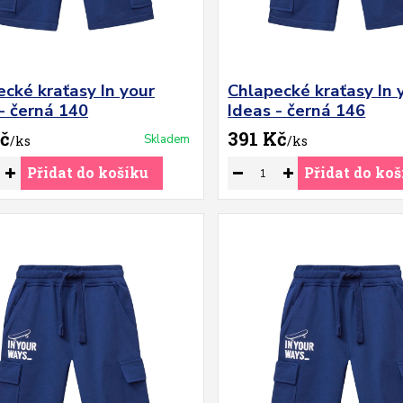
cké kraťasy In your
Chlapecké kraťasy In 
- černá 140
Ideas - černá 146
č
391 Kč
Skladem
/
ks
/
ks
Přidat do košíku
Přidat do koš