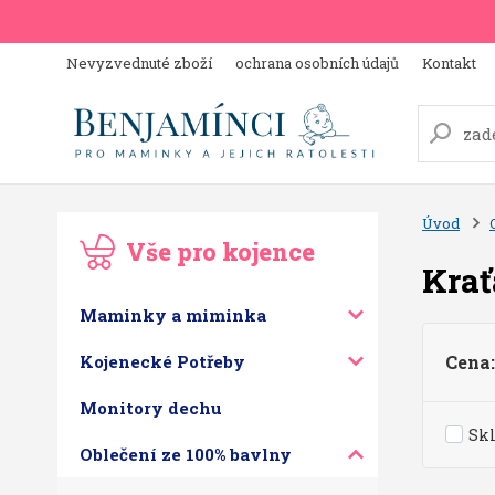
Nevyzvednuté zboží
ochrana osobních údajů
Kontakt
Úvod
Vše pro kojence
Krať
Maminky a miminka
Kojenecké Potřeby
Cena:
Monitory dechu
Sk
Oblečení ze 100% bavlny