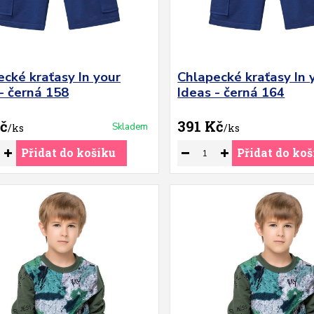
cké kraťasy In your
Chlapecké kraťasy In 
- černá 158
Ideas - černá 164
č
391 Kč
Skladem
/
ks
/
ks
Přidat do košíku
Přidat do koš