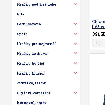
Hračky pod širé nebe
Fifa
Chlap
Letní sezona
béžov
391 K
Sport
Hračky pro nejmenší
Hračky ze dřeva
Hračky holčičí
Hračky klučičí
Zvířátka, farmy
Plyšoví kamarádi
Karneval, party