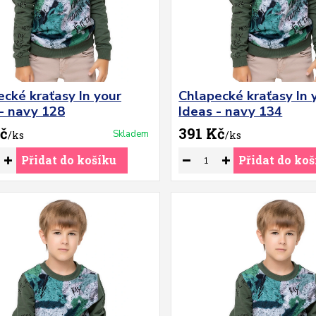
cké kraťasy In your
Chlapecké kraťasy In 
 - navy 128
Ideas - navy 134
č
391 Kč
Skladem
/
ks
/
ks
Přidat do košíku
Přidat do koš