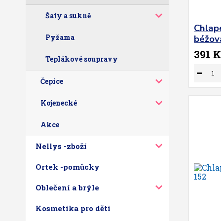
Šaty a sukně
Chlap
Pyžama
béžov
391 K
Teplákové soupravy
Čepice
Kojenecké
Akce
Nellys -zboží
Ortek -pomůcky
Oblečení a brýle
Kosmetika pro děti