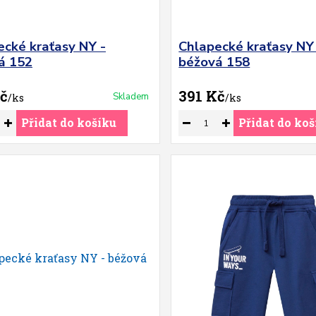
ecké kraťasy NY -
Chlapecké kraťasy NY
á 152
béžová 158
č
391 Kč
Skladem
/
ks
/
ks
Přidat do košíku
Přidat do koš