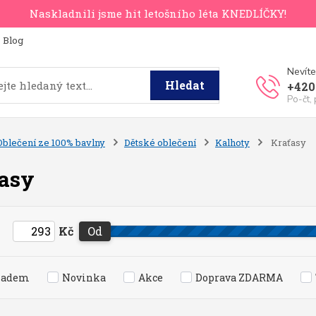
Naskladnili jsme hit letošního léta KNEDLÍČKY!
Blog
Nevíte
Hledat
+420
Po-čt,
Oblečení ze 100% bavlny
Dětské oblečení
Kalhoty
Kraťasy
asy
Kč
Od
ladem
Novinka
Akce
Doprava ZDARMA