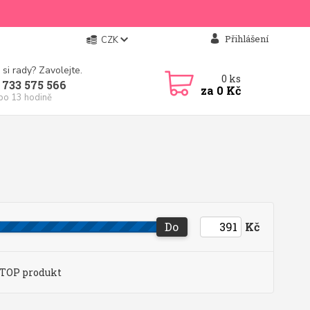
Přihlášení
CZK
 si rady? Zavolejte.
0
ks
 733 575 566
za
0 Kč
 po 13 hodině
Do
Kč
TOP produkt