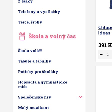
Z lásky
Telefony a vysílačky
Terče, šipky
Chlape
Ideas 
Škola a volný čas
391 K
Škola volá!!!
Tabule a tabulky
Potřeby pro školáky
Hopsadla a gymnastické
míče
Společenské hry
Malý muzikant