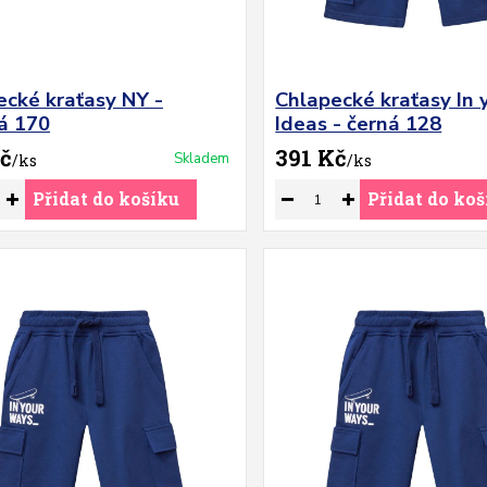
ecké kraťasy NY -
Chlapecké kraťasy In 
á 170
Ideas - černá 128
č
391 Kč
Skladem
/
ks
/
ks
Přidat do košíku
Přidat do koš