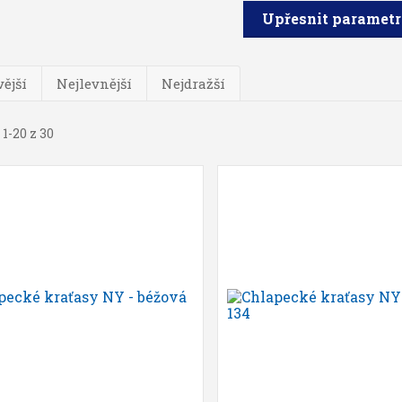
Upřesnit paramet
ější
Nejlevnější
Nejdražší
 1-20 z 30