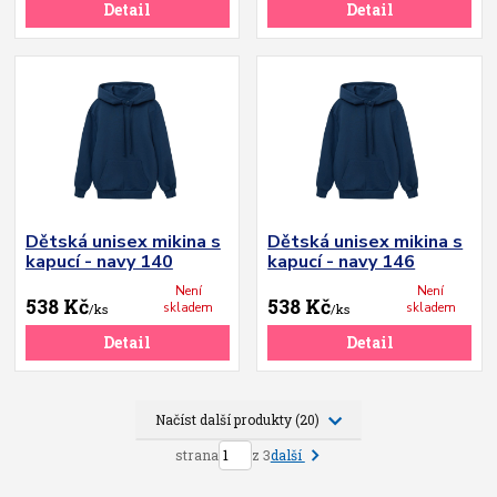
Detail
Detail
Dětská unisex mikina s
Dětská unisex mikina s
kapucí - navy 140
kapucí - navy 146
Není
Není
538 Kč
538 Kč
skladem
skladem
/
ks
/
ks
Detail
Detail
Načíst další produkty (20)
další
strana
z 3