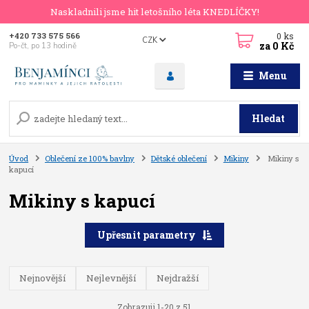
Naskladnili jsme hit letošního léta KNEDLÍČKY!
0
ks
+420 733 575 566
CZK
za
0 Kč
Po-čt, po 13 hodině
Menu
Hledat
Úvod
Oblečení ze 100% bavlny
Dětské oblečení
Mikiny
Mikiny s
kapucí
Mikiny s kapucí
Upřesnit parametry
Nejnovější
Nejlevnější
Nejdražší
Zobrazuji 1-20 z 51