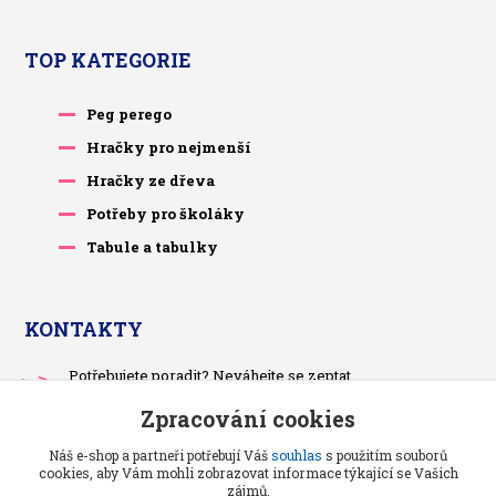
TOP KATEGORIE
Peg perego
Hračky pro nejmenší
Hračky ze dřeva
Potřeby pro školáky
Tabule a tabulky
KONTAKTY
Potřebujete poradit? Neváhejte se zeptat.
+420 733 575 566
Zpracování cookies
Po-čt, po 13 hodině
Náš e-shop a partneři potřebují Váš
souhlas
s použitím souborů
pietrasova.p@seznam.cz
cookies, aby Vám mohli zobrazovat informace týkající se Vašich
zájmů.