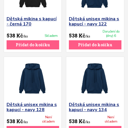
Dětská mikina s kapucí
Dětská unisex mikina s
- černá 170
kapucí - navy 122
Doručení do
538 Kč
538 Kč
Skladem
(dny):6
/
ks
/
ks
Přidat do košíku
Přidat do košíku
Dětská unisex mikina s
Dětská unisex mikina s
kapucí - navy 128
kapucí - navy 134
Není
Není
538 Kč
538 Kč
skladem
skladem
/
ks
/
ks