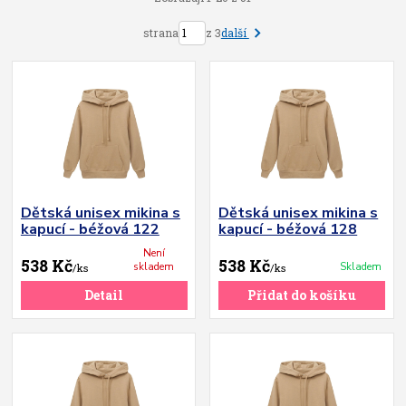
další
strana
z 3
Dětská unisex mikina s
Dětská unisex mikina s
kapucí - béžová 122
kapucí - béžová 128
Není
538 Kč
538 Kč
skladem
Skladem
/
ks
/
ks
Detail
Přidat do košíku