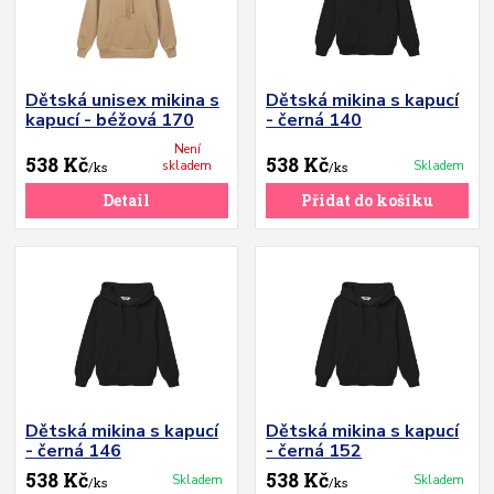
Dětská unisex mikina s
Dětská mikina s kapucí
kapucí - béžová 170
- černá 140
Není
538 Kč
538 Kč
skladem
Skladem
/
ks
/
ks
Detail
Přidat do košíku
Dětská mikina s kapucí
Dětská mikina s kapucí
- černá 146
- černá 152
538 Kč
538 Kč
Skladem
Skladem
/
ks
/
ks