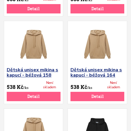
Detail
Detail
Dětská unisex mikina s
Dětská unisex mikina s
kapucí - béžová 158
kapucí - béžová 164
Není
Není
538 Kč
538 Kč
skladem
skladem
/
ks
/
ks
Detail
Detail