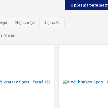
Upřesnit paramet
ější
Nejlevnější
Nejdražší
1-20 z 101