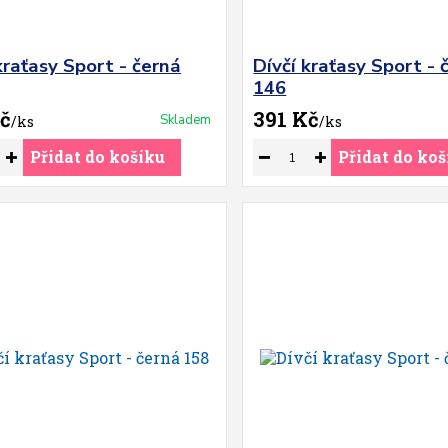
kraťasy Sport - černá
Dívčí kraťasy Sport - 
146
č
391 Kč
Skladem
/
ks
/
ks
Přidat do košíku
Přidat do koš