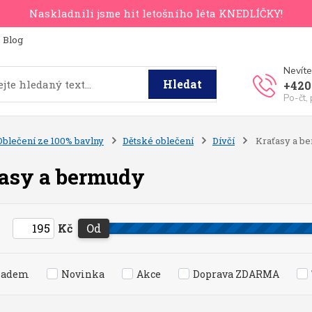
Naskladnili jsme hit letošního léta KNEDLÍČKY!
Blog
Nevíte
Hledat
+420
Po-čt,
Oblečení ze 100% bavlny
Dětské oblečení
Dívčí
Kraťasy a b
asy a bermudy
Kč
Od
ladem
Novinka
Akce
Doprava ZDARMA