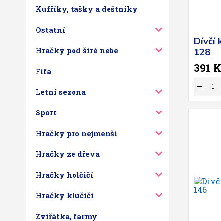
Kufříky, tašky a deštníky
Ostatní
Dívčí 
Hračky pod širé nebe
128
391 K
Fifa
Letní sezona
Sport
Hračky pro nejmenší
Hračky ze dřeva
Hračky holčičí
Hračky klučičí
Zvířátka, farmy