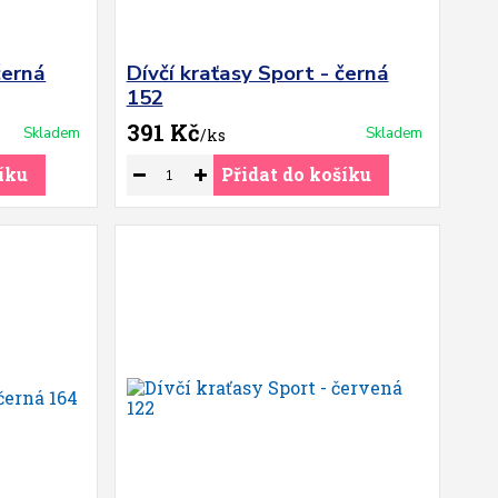
černá
Dívčí kraťasy Sport - černá
152
391 Kč
Skladem
Skladem
/
ks
íku
Přidat do košíku