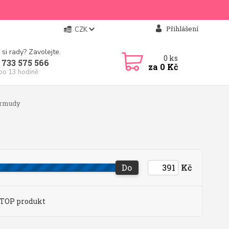
Přihlášení
CZK
 si rady? Zavolejte.
0
ks
 733 575 566
za
0 Kč
 po 13 hodině
ermudy
Do
Kč
TOP produkt