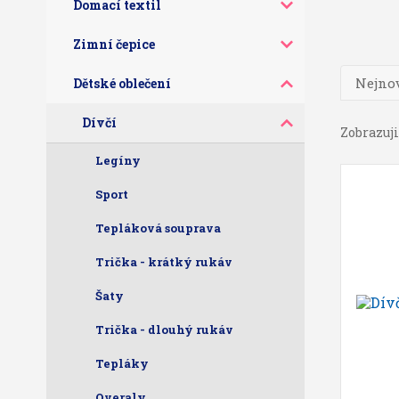
Domací textil
Zimní čepice
Nejnov
Dětské oblečení
Dívčí
Zobrazuji 
Legíny
Sport
Tepláková souprava
Trička - krátký rukáv
Šaty
Trička - dlouhý rukáv
Tepláky
Overaly