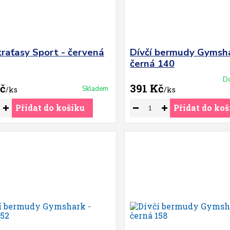
kraťasy Sport - červená
Dívčí bermudy Gymsha
černá 140
Do
č
391 Kč
Skladem
/
ks
/
ks
Přidat do košíku
Přidat do koš