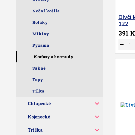
Noční košile
Dívčí 
Roláky
122
391 K
Mikiny
Pyžama
Kraťasy a bermudy
Sukně
Topy
Tílka
Chlapecké
Kojenecké
Trička