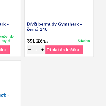
rk -
Dívčí bermudy Gymshark -
černá 146
ručení do
391 Kč
(dny):6
Skladem
/
ks
íku
Přidat do košíku