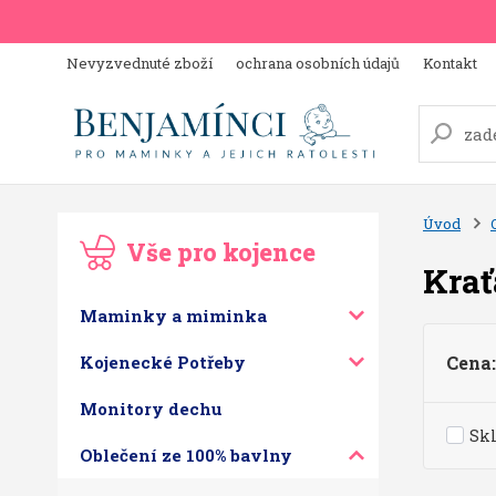
Nevyzvednuté zboží
ochrana osobních údajů
Kontakt
Úvod
Vše pro kojence
Krať
Maminky a miminka
Kojenecké Potřeby
Cena:
Monitory dechu
Sk
Oblečení ze 100% bavlny