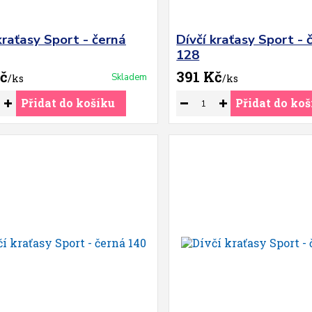
kraťasy Sport - černá
Dívčí kraťasy Sport - 
128
č
391 Kč
Skladem
/
ks
/
ks
Přidat do košíku
Přidat do koš