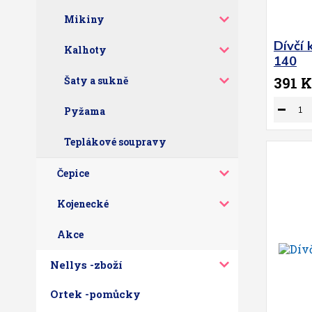
Mikiny
Dívčí 
Kalhoty
140
Šaty a sukně
391 K
Pyžama
Teplákové soupravy
Čepice
Kojenecké
Akce
Nellys -zboží
Ortek -pomůcky