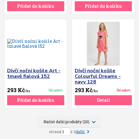
Přidat do košíku
Přidat do košíku
Dívčí noční košile Art -
Dívčí noční košile
tmavě fialová 152
Colourful Dreams -
navy 128
293 Kč
293 Kč
Skladem
Skladem
/
ks
/
ks
Přidat do košíku
Detail
Načíst další produkty (20)
další
strana
z 3