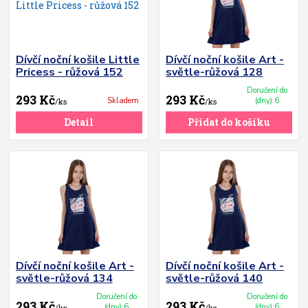
Dívčí noční košile Little
Dívčí noční košile Art -
Pricess - růžová 152
světle-růžová 128
Doručení do
293 Kč
293 Kč
Skladem
(dny):6
/
ks
/
ks
Detail
Přidat do košíku
Dívčí noční košile Art -
Dívčí noční košile Art -
světle-růžová 134
světle-růžová 140
Doručení do
Doručení do
293 Kč
293 Kč
(dny):6
(dny):6
/
ks
/
ks