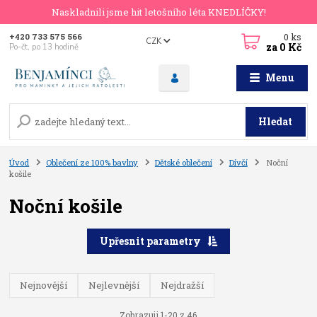
Naskladnili jsme hit letošního léta KNEDLÍČKY!
0
ks
+420 733 575 566
CZK
za
0 Kč
Po-čt, po 13 hodině
Menu
Hledat
Úvod
Oblečení ze 100% bavlny
Dětské oblečení
Dívčí
Noční
košile
Noční košile
Upřesnit parametry
Nejnovější
Nejlevnější
Nejdražší
Zobrazuji 1-20 z 46