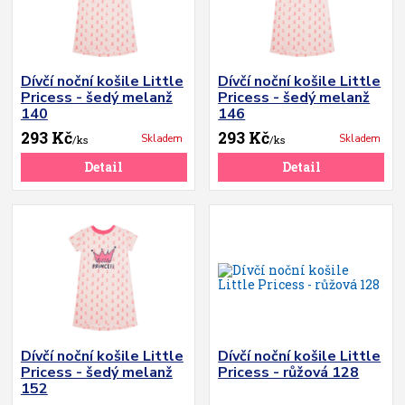
Dívčí noční košile Little
Dívčí noční košile Little
Pricess - šedý melanž
Pricess - šedý melanž
140
146
293 Kč
293 Kč
Skladem
Skladem
/
ks
/
ks
Detail
Detail
Dívčí noční košile Little
Dívčí noční košile Little
Pricess - šedý melanž
Pricess - růžová 128
152