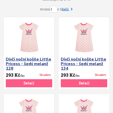
další
strana
z 3
Dívčí noční košile Little
Dívčí noční košile Little
Pricess - šedý melanž
Pricess - šedý melanž
128
134
293 Kč
293 Kč
Skladem
Skladem
/
ks
/
ks
Detail
Detail