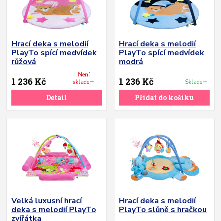
Hrací deka s melodií
Hrací deka s melodií
PlayTo spící medvídek
PlayTo spící medvídek
růžová
modrá
Není
1 236 Kč
1 236 Kč
skladem
Skladem
Detail
Přidat do košíku
Velká luxusní hrací
Hrací deka s melodií
deka s melodií PlayTo
PlayTo slůně s hračkou
zvířátka