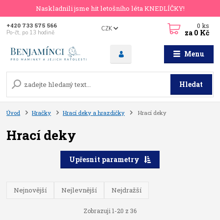
Naskladnili jsme hit letošního léta KNEDLÍČKY!
0
ks
+420 733 575 566
CZK
za
0 Kč
Po-čt, po 13 hodině
Menu
Hledat
Úvod
Hračky
Hrací deky a hrazdičky
Hrací deky
Hrací deky
Upřesnit parametry
Nejnovější
Nejlevnější
Nejdražší
Zobrazuji 1-20 z 36