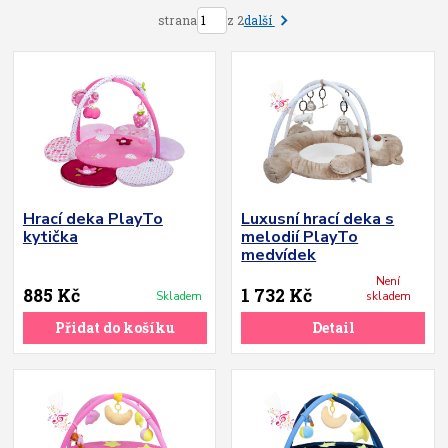
další
strana
z 2
Hrací deka PlayTo
Luxusní hrací deka s
kytička
melodií PlayTo
medvídek
Není
885 Kč
1 732 Kč
Skladem
skladem
Přidat do košíku
Detail