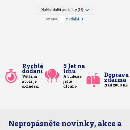
Načíst další produkty (16)
další
strana
z 2
Rychlé
5 let na
dodání
trhu
Doprava
Většina
A budeme
zdarma
zboží je
ještě
Nad 2000 Kč
skladem
dlouho
Nepropásněte novinky, akce a