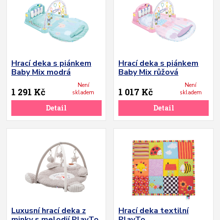
Hrací deka s piánkem
Hrací deka s piánkem
Baby Mix modrá
Baby Mix růžová
Není
Není
1 291 Kč
1 017 Kč
skladem
skladem
Detail
Detail
Luxusní hrací deka z
Hrací deka textilní
minky s melodií PlayTo
PlayTo