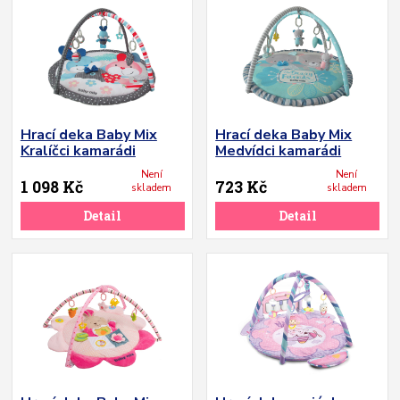
Hrací deka Baby Mix
Hrací deka Baby Mix
Kralíčci kamarádi
Medvídci kamarádi
Není
Není
1 098 Kč
723 Kč
skladem
skladem
Detail
Detail