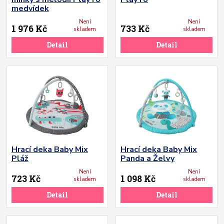
medvídek
Není
Není
1 976 Kč
733 Kč
skladem
skladem
Detail
Detail
Hrací deka Baby Mix
Hrací deka Baby Mix
Pláž
Panda a Želvy
Není
Není
723 Kč
1 098 Kč
skladem
skladem
Detail
Detail