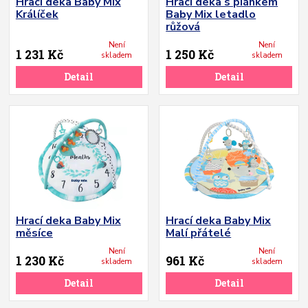
Hrací deka Baby Mix
Hrací deka s piánkem
Králíček
Baby Mix letadlo
růžová
Není
Není
1 231 Kč
1 250 Kč
skladem
skladem
Detail
Detail
Hrací deka Baby Mix
Hrací deka Baby Mix
měsíce
Malí přátelé
Není
Není
1 230 Kč
961 Kč
skladem
skladem
Detail
Detail