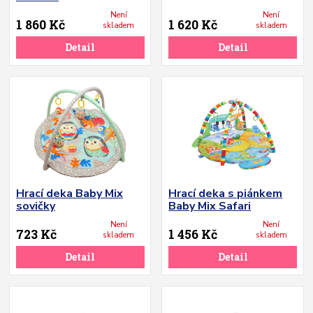
Není
Není
1 860 Kč
1 620 Kč
skladem
skladem
Detail
Detail
Hrací deka Baby Mix
Hrací deka s piánkem
sovičky
Baby Mix Safari
Není
Není
723 Kč
1 456 Kč
skladem
skladem
Detail
Detail