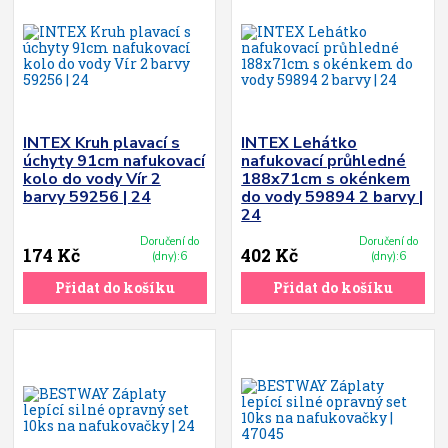
INTEX Kruh plavací s
INTEX Lehátko
úchyty 91cm nafukovací
nafukovací průhledné
kolo do vody Vír 2
188x71cm s okénkem
barvy 59256 | 24
do vody 59894 2 barvy |
24
Doručení do
Doručení do
174 Kč
402 Kč
(dny):6
(dny):6
Přidat do košíku
Přidat do košíku