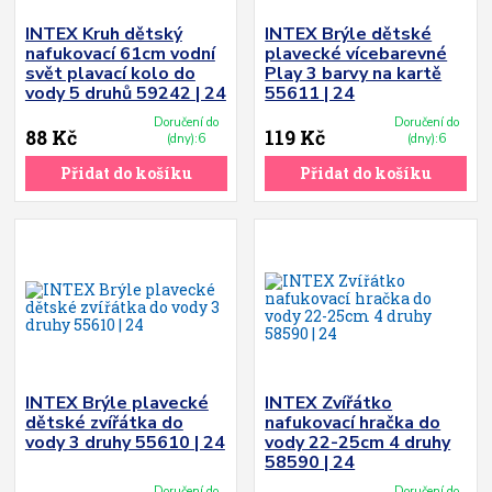
INTEX Kruh dětský
INTEX Brýle dětské
nafukovací 61cm vodní
plavecké vícebarevné
svět plavací kolo do
Play 3 barvy na kartě
vody 5 druhů 59242 | 24
55611 | 24
Doručení do
Doručení do
88 Kč
119 Kč
(dny):6
(dny):6
Přidat do košíku
Přidat do košíku
INTEX Brýle plavecké
INTEX Zvířátko
dětské zvířátka do
nafukovací hračka do
vody 3 druhy 55610 | 24
vody 22-25cm 4 druhy
58590 | 24
Doručení do
Doručení do