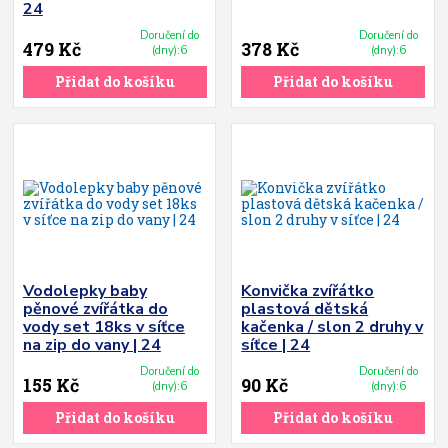
24
Doručení do
Doručení do
479 Kč
378 Kč
(dny):6
(dny):6
Přidat do košíku
Přidat do košíku
Vodolepky baby
Konvička zvířátko
pěnové zvířátka do
plastová dětská
vody set 18ks v síťce
kačenka / slon 2 druhy v
na zip do vany | 24
síťce | 24
Doručení do
Doručení do
155 Kč
90 Kč
(dny):6
(dny):6
Přidat do košíku
Přidat do košíku