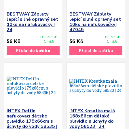
BESTWAY Záplaty
BESTWAY Záplaty
lepící silné opravný set
lepící silné opravný set
10ks na nafukovačky |
10ks na nafukovačky |
24
47045
Doručení do
Doručení do
56 Kč
56 Kč
(dny):6
(dny):6
Přidat do košíku
Přidat do košíku
INTEX Delfín
INTEX Kosatka malá
nafukovací dětské
168x86cm dětské
plavidlo 175x66cm s
plavidlo s úchyty do
úchyty do vody 58535 |
vody 58523 | 24