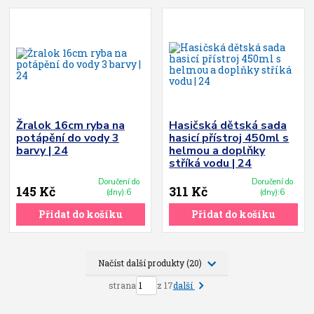
Žralok 16cm ryba na
Hasičská dětská sada
potápění do vody 3
hasicí přístroj 450ml s
barvy | 24
helmou a doplňky
stříká vodu | 24
Doručení do
Doručení do
145 Kč
311 Kč
(dny):6
(dny):6
Přidat do košíku
Přidat do košíku
Načíst další produkty (20)
další
strana
z 17