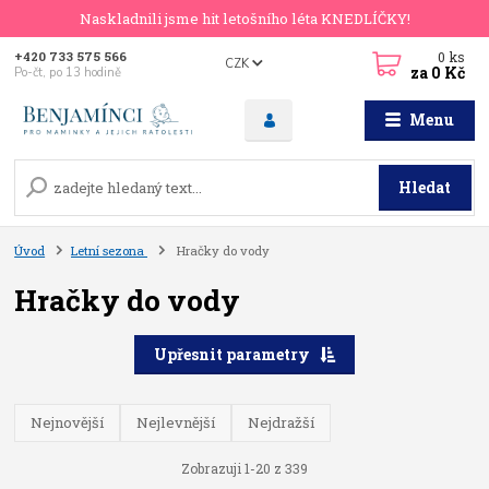
Naskladnili jsme hit letošního léta KNEDLÍČKY!
0
ks
+420 733 575 566
CZK
za
0 Kč
Po-čt, po 13 hodině
Menu
Hledat
Úvod
Letní sezona
Hračky do vody
Hračky do vody
Upřesnit parametry
Nejnovější
Nejlevnější
Nejdražší
Zobrazuji 1-20 z 339