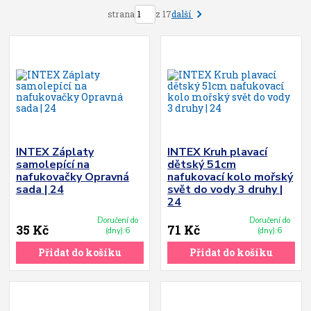
další
strana
z 17
INTEX Záplaty
INTEX Kruh plavací
samolepící na
dětský 51cm
nafukovačky Opravná
nafukovací kolo mořský
sada | 24
svět do vody 3 druhy |
24
Doručení do
Doručení do
35 Kč
71 Kč
(dny):6
(dny):6
Přidat do košíku
Přidat do košíku