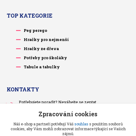
TOP KATEGORIE
Peg perego
Hračky pro nejmenší
Hračky ze dřeva
Potřeby pro školáky
Tabule a tabulky
KONTAKTY
Potřebujete poradit? Neváhejte se zeptat.
+420 733 575 566
Zpracování cookies
Po-čt, po 13 hodině
Náš e-shop a partneři potřebují Váš
souhlas
s použitím souborů
pietrasova.p@seznam.cz
cookies, aby Vám mohli zobrazovat informace týkající se Vašich
zájmů.