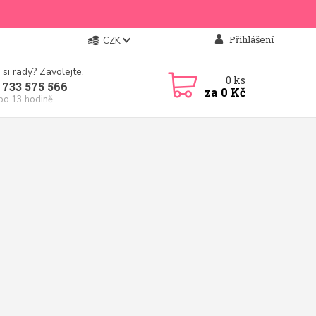
Přihlášení
CZK
 si rady? Zavolejte.
0
ks
 733 575 566
za
0 Kč
 po 13 hodině