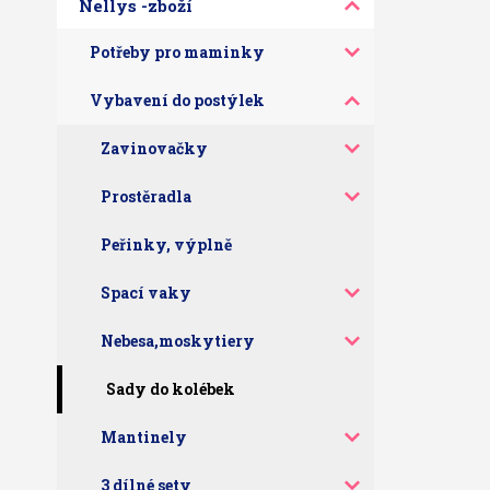
Nellys -zboží
Potřeby pro maminky
Vybavení do postýlek
Zavinovačky
Prostěradla
Peřinky, výplně
Spací vaky
Nebesa,moskytiery
Sady do kolébek
Mantinely
3 dílné sety