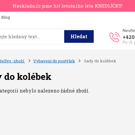
Naskladnili jsme hit letošního léta KNEDLÍČKY!
Blog
Nevíte
Hledat
+420
Po-čt,
Nellys -zboží
Vybavení do postýlek
Sady do kolébek
 do kolébek
ategorii nebylo nalezeno žádné zboží.