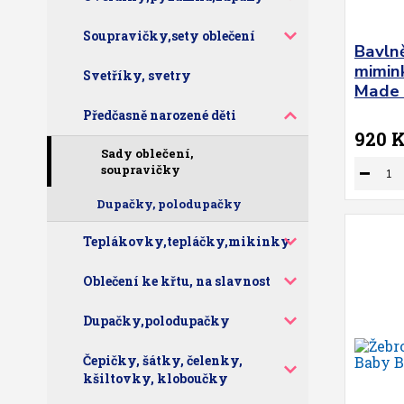
Soupravičky,sety oblečení
Bavln
mimin
Svetříky, svetry
Made 
Předčasně narozené děti
920 
Sady oblečení,
soupravičky
Dupačky, polodupačky
Teplákovky,tepláčky,mikinky
Oblečení ke křtu, na slavnost
Dupačky,polodupačky
Čepičky, šátky, čelenky,
kšiltovky, kloboučky