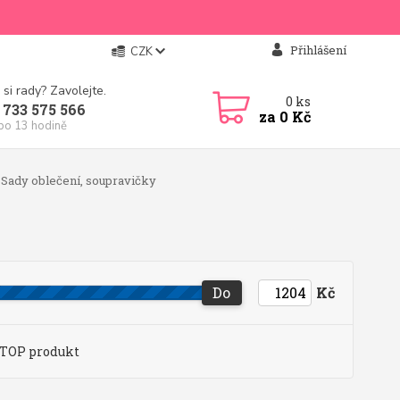
Přihlášení
CZK
 si rady? Zavolejte.
0
ks
 733 575 566
za
0 Kč
 po 13 hodině
Sady oblečení, soupravičky
Do
Kč
TOP produkt