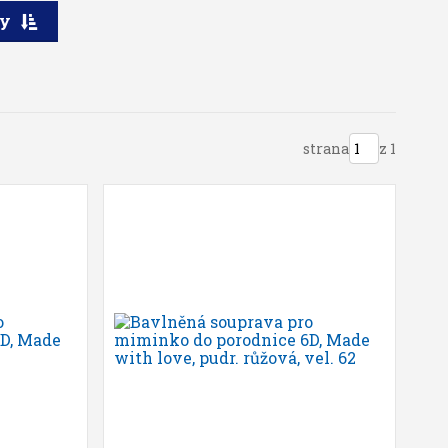
ry
strana
z 1