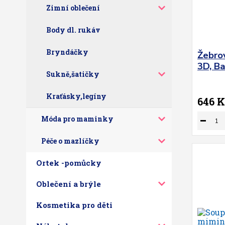
Zimní oblečení
Body dl. rukáv
Bryndáčky
Žebro
3D, Ba
Sukně,šatičky
Kraťásky,legíny
646 K
Móda pro maminky
Péče o mazlíčky
Ortek -pomůcky
Oblečení a brýle
Kosmetika pro děti