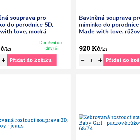
ěná souprava pro
Bavlněná souprava pr
ko do porodnice 5D,
miminko do porodnice
with love, modrá
Made with love, růžo
Doručení do
Kč
920 Kč
(dny):6
/
ks
/
ks
Přidat do košíku
Přidat do koš