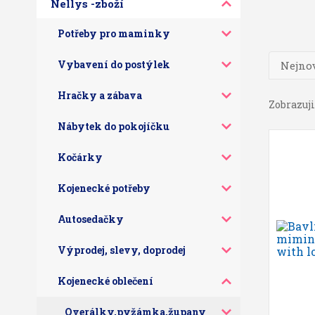
Nellys -zboží
Potřeby pro maminky
Vybavení do postýlek
Nejnov
Hračky a zábava
Zobrazuji 
Nábytek do pokojíčku
Kočárky
Kojenecké potřeby
Autosedačky
Výprodej, slevy, doprodej
Kojenecké oblečení
Overálky,pyžámka,župany