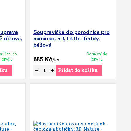
ouprava
Soupravička do porodnice pro
ě růžová,
miminko, 5D, Little Teddy,
béžová
ručení do
Doručení do
685 Kč
(dny):6
(dny):6
/
ks
íku
Přidat do košíku