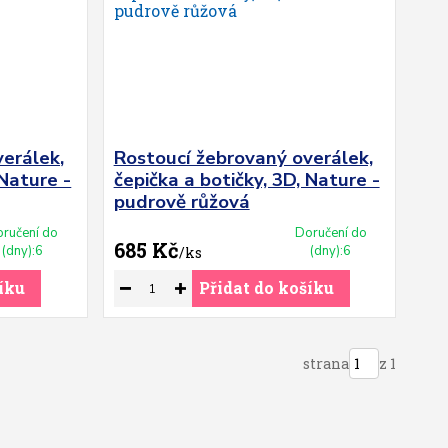
erálek,
Rostoucí žebrovaný overálek,
 Nature -
čepička a botičky, 3D, Nature -
pudrově růžová
ručení do
Doručení do
685 Kč
(dny):6
(dny):6
/
ks
íku
Přidat do košíku
strana
z 1