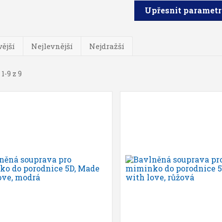
Upřesnit paramet
ější
Nejlevnější
Nejdražší
1-9 z 9