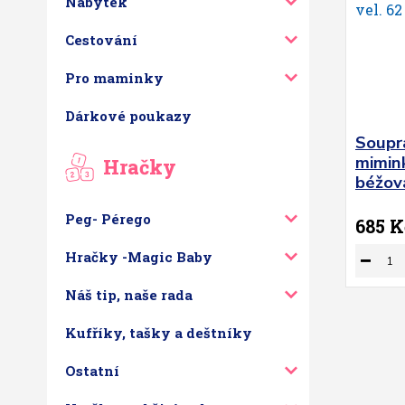
Nábytek
Cestování
Pro maminky
Dárkové poukazy
Soupr
mimink
Hračky
béžová
Peg- Pérego
685 K
Hračky -Magic Baby
Náš tip, naše rada
Kufříky, tašky a deštníky
Ostatní