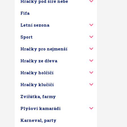
Hračky pod širé nebe
Fifa
Letní sezona
Sport
Hračky pro nejmenší
Hračky ze dřeva
Hračky holčičí
Hračky klučičí
Zvířátka, farmy
Plyšoví kamarádi
Karneval, party