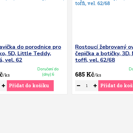
avička do porodnice pro
Rostoucí žebrovaný ov
o, 5D, Little Teddy,
čepička a botičky, 3D,
, vel. 62
toffi, vel. 62/68
Doručení do
Do
č
685 Kč
(dny):6
/
ks
/
ks
Přidat do košíku
Přidat do koš