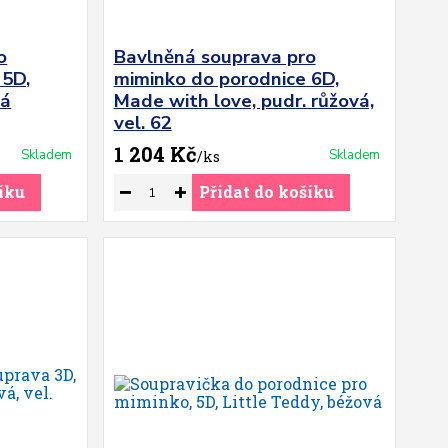
o
Bavlněná souprava pro
 5D,
miminko do porodnice 6D,
vá
Made with love, pudr. růžová,
vel. 62
1 204 Kč
Skladem
Skladem
/
ks
íku
Přidat do košíku