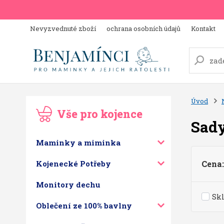
Nevyzvednuté zboží
ochrana osobních údajů
Kontakt
Úvod
Vše pro kojence
Sady
Maminky a miminka
Kojenecké Potřeby
Cena:
Monitory dechu
Sk
Oblečení ze 100% bavlny