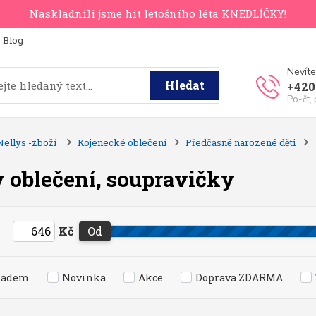
Naskladnili jsme hit letošního léta KNEDLÍČKY!
Blog
Nevíte
Hledat
+420
Po-čt,
Nellys -zboží
Kojenecké oblečení
Předčasně narozené děti
 oblečení, soupravičky
Kč
Od
ladem
Novinka
Akce
Doprava ZDARMA