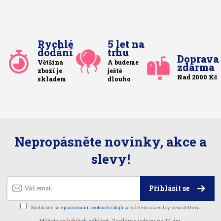
Rychlé
5 let na
dodání
trhu
Doprava
Většina
A budeme
zdarma
zboží je
ještě
Nad 2000 Kč
skladem
dlouho
Nepropásněte novinky, akce a
slevy!
Přihlásit se
Souhlasím se
zpracováním osobních údajů
za účelem rozesílky newsletteru.
Můžete se kdykoli odhlásit. Zasíláme jednou za 14 dní.