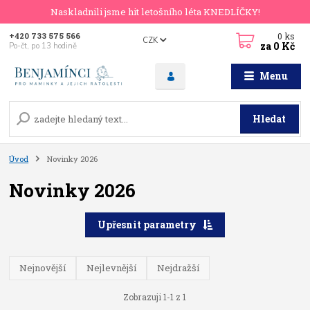
Naskladnili jsme hit letošního léta KNEDLÍČKY!
0
ks
+420 733 575 566
CZK
za
0 Kč
Po-čt, po 13 hodině
Menu
Hledat
Úvod
Novinky 2026
Novinky 2026
Upřesnit parametry
Nejnovější
Nejlevnější
Nejdražší
Zobrazuji 1-1 z 1