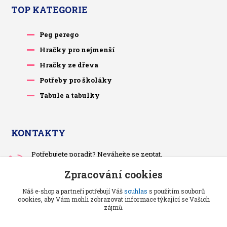
TOP KATEGORIE
Peg perego
Hračky pro nejmenší
Hračky ze dřeva
Potřeby pro školáky
Tabule a tabulky
KONTAKTY
Potřebujete poradit? Neváhejte se zeptat.
+420 733 575 566
Zpracování cookies
Po-čt, po 13 hodině
Náš e-shop a partneři potřebují Váš
souhlas
s použitím souborů
pietrasova.p@seznam.cz
cookies, aby Vám mohli zobrazovat informace týkající se Vašich
zájmů.