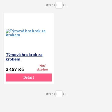
strana
z 1
Týmová hra krok za
krokem
Není
3 457 Kč
skladem
Detail
strana
z 1