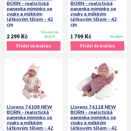
BORN - realistická
BORN - realistická
panenka miminko se
panenka miminko se
zvuky a měkkým
zvuky a měkkým
látkovým tělem - 42
látkovým tělem - 42
cm
cm
Doručení do
2 299 Kč
1 709 Kč
(dny):6
Skladem
Přidat do košíku
Přidat do košíku
Llorens 74108 NEW
Llorens 74118 NEW
BORN - realistická
BORN - realistická
panenka miminko se
panenka miminko se
zvuky a měkkým
zvuky a měkkým
látkovým tělem - 42
látkovým tělem - 42