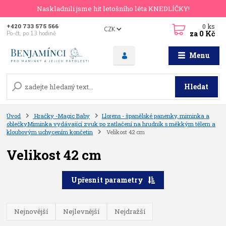
Naskladnili jsme hit letošního léta KNEDLÍČKY!
0
ks
+420 733 575 566
CZK
za
0 Kč
Po-čt, po 13 hodině
Menu
Hledat
Úvod
Hračky -Magic Baby
Llorens - španělské panenky, miminka a
oblečkyMiminka vydávající zvuk po zatlačení na hrudník s měkkým tělem a
kloubovým uchycením končetin
Velikost 42 cm
Velikost 42 cm
Upřesnit parametry
Nejnovější
Nejlevnější
Nejdražší