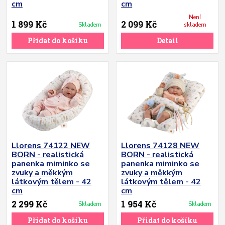
cm
cm
Není
1 899 Kč
2 099 Kč
Skladem
skladem
Přidat do košíku
Detail
Llorens 74122 NEW
Llorens 74128 NEW
BORN - realistická
BORN - realistická
panenka miminko se
panenka miminko se
zvuky a měkkým
zvuky a měkkým
látkovým tělem - 42
látkovým tělem - 42
cm
cm
2 299 Kč
1 954 Kč
Skladem
Skladem
Přidat do košíku
Přidat do košíku