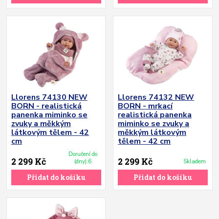
Llorens 74130 NEW
Llorens 74132 NEW
BORN - realistická
BORN - mrkací
panenka miminko se
realistická panenka
zvuky a měkkým
miminko se zvuky a
látkovým tělem - 42
měkkým látkovým
cm
tělem - 42 cm
Doručení do
2 299 Kč
2 299 Kč
(dny):6
Skladem
Přidat do košíku
Přidat do košíku