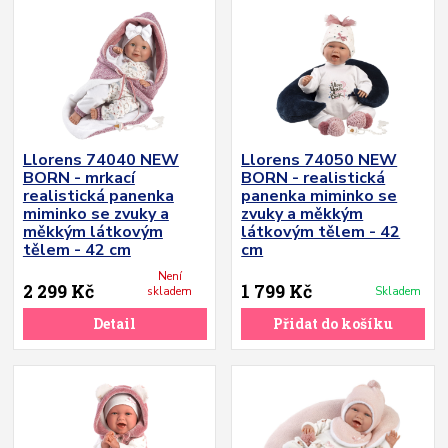
Llorens 74040 NEW
Llorens 74050 NEW
BORN - mrkací
BORN - realistická
realistická panenka
panenka miminko se
miminko se zvuky a
zvuky a měkkým
měkkým látkovým
látkovým tělem - 42
tělem - 42 cm
cm
Není
2 299 Kč
1 799 Kč
skladem
Skladem
Detail
Přidat do košíku