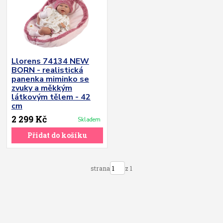
Llorens 74134 NEW
BORN - realistická
panenka miminko se
zvuky a měkkým
látkovým tělem - 42
cm
2 299 Kč
Skladem
Přidat do košíku
strana
z 1