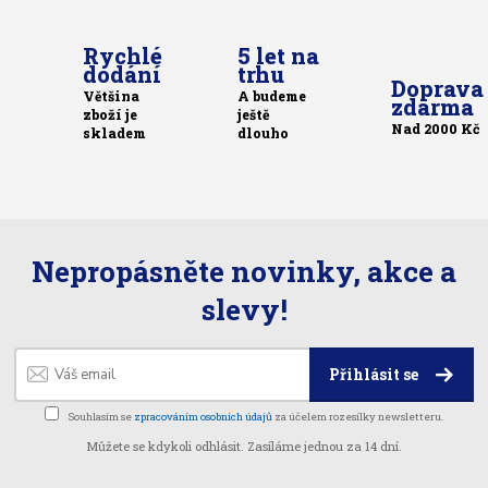
Rychlé
5 let na
dodání
trhu
Doprava
Většina
A budeme
zdarma
zboží je
ještě
Nad 2000 Kč
skladem
dlouho
Nepropásněte novinky, akce a
slevy!
Přihlásit se
Souhlasím se
zpracováním osobních údajů
za účelem rozesílky newsletteru.
Můžete se kdykoli odhlásit. Zasíláme jednou za 14 dní.