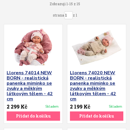
Zobrazuji 1-15 z 15
strana
z 1
Llorens 74014 NEW
Llorens 74020 NEW
BORN - realistická
BORN - realistická
panenka miminko se
panenka miminko se
zvuky a měkkým
zvuky a měkkým
látkovým tělem - 42
látkovým tělem - 42
cm
cm
2 299 Kč
2 199 Kč
Skladem
Skladem
Přidat do košíku
Přidat do košíku