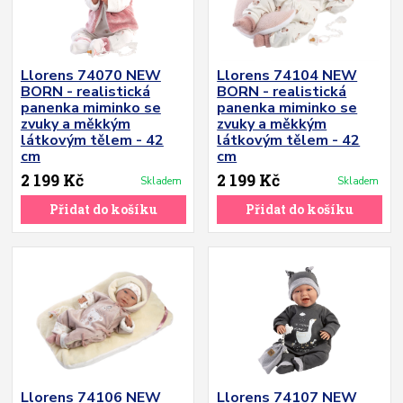
Llorens 74070 NEW
Llorens 74104 NEW
BORN - realistická
BORN - realistická
panenka miminko se
panenka miminko se
zvuky a měkkým
zvuky a měkkým
látkovým tělem - 42
látkovým tělem - 42
cm
cm
2 199 Kč
2 199 Kč
Skladem
Skladem
Přidat do košíku
Přidat do košíku
Llorens 74106 NEW
Llorens 74107 NEW