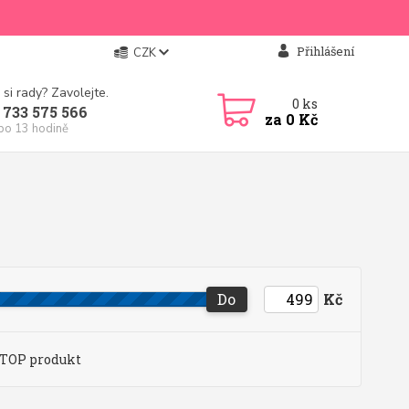
Přihlášení
CZK
 si rady? Zavolejte.
0
ks
 733 575 566
za
0 Kč
 po 13 hodině
Do
Kč
TOP produkt