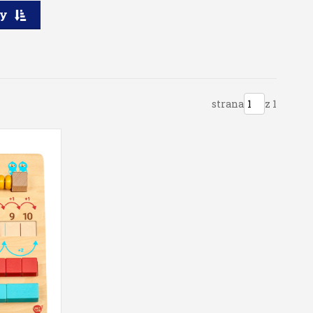
ry
strana
z 1