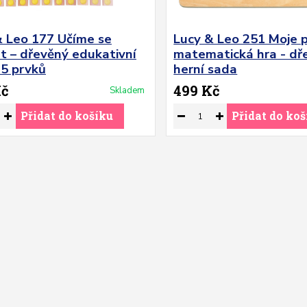
& Leo 177 Učíme se
Lucy & Leo 251 Moje p
t – dřevěný edukativní
matematická hra - dř
35 prvků
herní sada
Kč
499 Kč
Skladem
Přidat do košíku
Přidat do koš