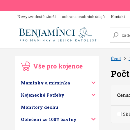
Nevyzvednuté zboží
ochrana osobních údajů
Kontakt
Úvod
Vše pro kojence
Poč
Maminky a miminka
Kojenecké Potřeby
Cena:
Monitory dechu
Sk
Oblečení ze 100% bavlny