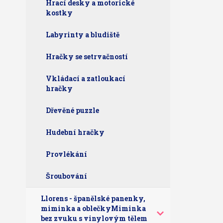
Hrací desky a motorické
kostky
Labyrinty a bludiště
Hračky se setrvačností
Vkládací a zatloukací
hračky
Dřevěné puzzle
Hudební hračky
Provlékání
Šroubování
Llorens - španělské panenky,
miminka a oblečkyMiminka
bez zvuku s vinylovým tělem