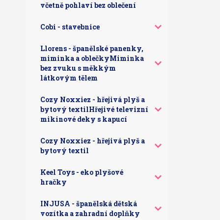
včetně pohlaví bez oblečení
Cobi - stavebnice
Llorens - španělské panenky,
miminka a oblečkyMiminka
bez zvuku s měkkým
látkovým tělem
Cozy Noxxiez - hřejivá plyš a
bytový textilHřejivé televizní
mikinové deky s kapucí
Cozy Noxxiez - hřejivá plyš a
bytový textil
Keel Toys - eko plyšové
hračky
INJUSA - španělská dětská
vozítka a zahradní doplňky