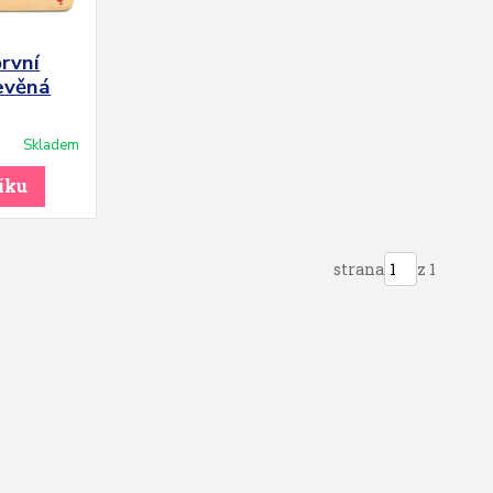
rvní
evěná
Skladem
íku
strana
z 1