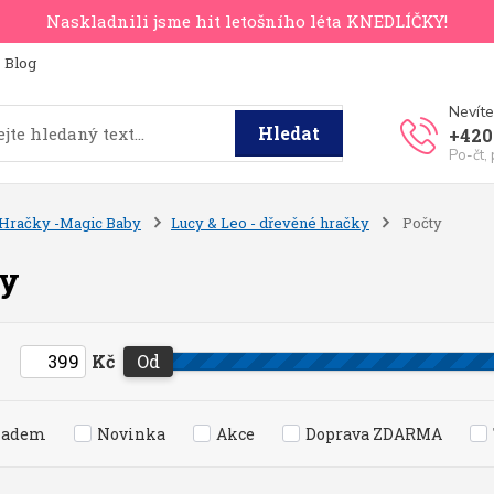
Naskladnili jsme hit letošního léta KNEDLÍČKY!
Blog
Nevíte
Hledat
+420
Po-čt,
Hračky -Magic Baby
Lucy & Leo - dřevěné hračky
Počty
ty
Kč
Od
ladem
Novinka
Akce
Doprava ZDARMA