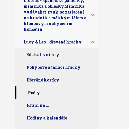
Llorens - španělské panenky,
miminka a oblečkyMiminka
vydávající zvuk po zatlačení
na hrudník s měkkým tělem a
kloubovým uchycením
končetin
Lucy & Leo - dřevěné hračky
Edukativní hry
Pohybové a tahací hračky
Dřevěné kostky
Počty
Hraní na ...
Hodiny a kalendáře