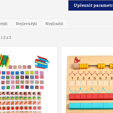
Upřesnit paramet
ější
Nejlevnější
Nejdražší
1-2 z 2