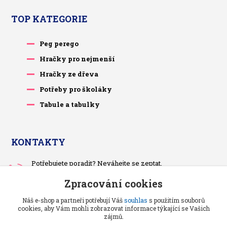
TOP KATEGORIE
Peg perego
Hračky pro nejmenší
Hračky ze dřeva
Potřeby pro školáky
Tabule a tabulky
KONTAKTY
Potřebujete poradit? Neváhejte se zeptat.
+420 733 575 566
Zpracování cookies
Po-čt, po 13 hodině
Náš e-shop a partneři potřebují Váš
souhlas
s použitím souborů
pietrasova.p@seznam.cz
cookies, aby Vám mohli zobrazovat informace týkající se Vašich
zájmů.