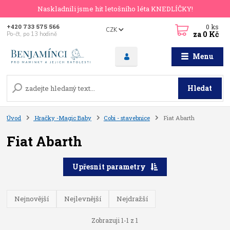
Naskladnili jsme hit letošního léta KNEDLÍČKY!
0
ks
+420 733 575 566
CZK
za
0 Kč
Po-čt, po 13 hodině
Menu
Hledat
Úvod
Hračky -Magic Baby
Cobi - stavebnice
Fiat Abarth
Fiat Abarth
Upřesnit parametry
Nejnovější
Nejlevnější
Nejdražší
Zobrazuji 1-1 z 1