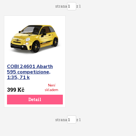
strana
z 1
COBI 24601 Abarth
595 competizione,
1:35, 71 k
Není
399 Kč
skladem
Detail
strana
z 1