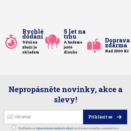
Rychlé
5 let na
dodání
trhu
Doprava
Většina
A budeme
zdarma
zboží je
ještě
Nad 2000 Kč
skladem
dlouho
Nepropásněte novinky, akce a
slevy!
Přihlásit se
Souhlasím se
zpracováním osobních údajů
za účelem rozesílky newsletteru.