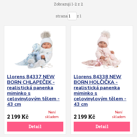
Zobrazuji 1-2 z 2
strana
z 1
Llorens 84337 NEW
Llorens 84338 NEW
BORN CHLAPEČEK -
BORN HOLČIČKA -
realistická panenka
realistická panenka
miminko s
miminko s
celovinylovým tělem -
celovinylovým tělem -
43 cm
43 cm
Není
Není
2 199 Kč
2 199 Kč
skladem
skladem
Detail
Detail