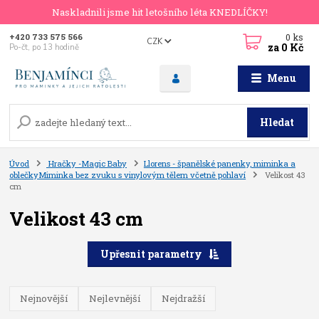
Naskladnili jsme hit letošního léta KNEDLÍČKY!
0
ks
+420 733 575 566
CZK
za
0 Kč
Po-čt, po 13 hodině
Menu
Hledat
Úvod
Hračky -Magic Baby
Llorens - španělské panenky, miminka a
oblečkyMiminka bez zvuku s vinylovým tělem včetně pohlaví
Velikost 43
cm
Velikost 43 cm
Upřesnit parametry
Nejnovější
Nejlevnější
Nejdražší