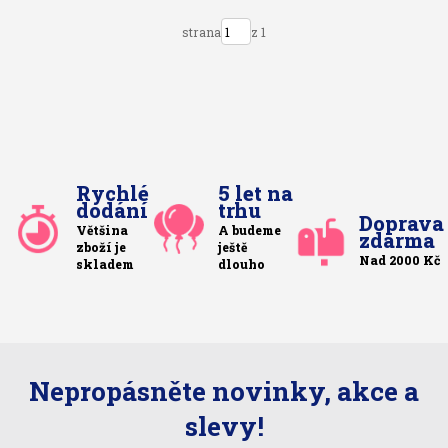
strana
z 1
Rychlé
5 let na
dodání
trhu
Doprava
Většina
A budeme
zdarma
zboží je
ještě
Nad 2000 Kč
skladem
dlouho
Nepropásněte novinky, akce a
slevy!