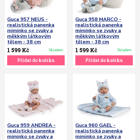
Guca 957 NEUS -
Guca 958 MARCO -
realistická panenka
realistická panenka
miminko se zvuky a
miminko se zvuky a
měkkým látkovým
měkkým látkovým
tělem - 38 cm
tělem - 38 cm
1 599 Kč
1 599 Kč
Skladem
Skladem
Přidat do košíku
Přidat do košíku
Guca 959 ANDREA -
Guca 960 GAEL -
realistická panenka
realistická panenka
miminko se zvuky a
miminko se zvuky a