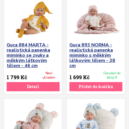
Guca 884 MARTA -
Guca 893 NORMA -
realistická panenka
realistická panenka
miminko se zvuky a
miminko s měkkým
měkkým látkovým
látkovým tělem - 38
tělem - 46 cm
cm
Není
Doručení do
1 799 Kč
1 699 Kč
skladem
(dny):6
Detail
Přidat do košíku