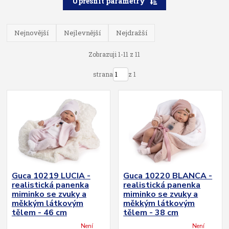
Upřesnit parametry
Nejnovější
Nejlevnější
Nejdražší
Zobrazuji 1-11 z 11
strana
z 1
Guca 10219 LUCIA -
Guca 10220 BLANCA -
realistická panenka
realistická panenka
miminko se zvuky a
miminko se zvuky a
měkkým látkovým
měkkým látkovým
tělem - 46 cm
tělem - 38 cm
Není
Není