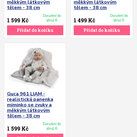
měkkým látkovým
měkkým látkovým
tělem - 38 cm
tělem - 38 cm
Doručení do
Doručení do
1 599 Kč
1 499 Kč
(dny):6
(dny):6
Přidat do košíku
Přidat do košíku
Guca 961 LIAM -
realistická panenka
miminko se zvuky a
měkkým látkovým
tělem - 38 cm
Doručení do
1 599 Kč
(dny):6