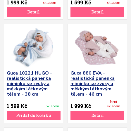
1 999 Kč
1 599 Kč
skladem
skladem
Detail
Detail
Guca 10221 HUGO -
Guca 880 EVA -
realistická panenka
realistická panenka
miminko se zvuky a
miminko se zvuky a
měkkým látkovým
měkkým látkovým
tělem - 38 cm
tělem - 46 cm
Není
1 599 Kč
1 999 Kč
Skladem
skladem
Přidat do košíku
Detail