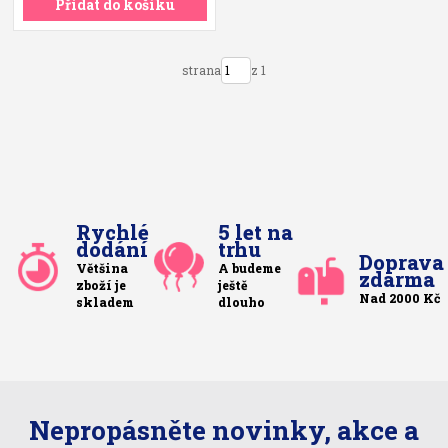
Přidat do košíku
strana
z 1
Rychlé
5 let na
dodání
trhu
Doprava
Většina
A budeme
zdarma
zboží je
ještě
Nad 2000 Kč
skladem
dlouho
Nepropásněte novinky, akce a