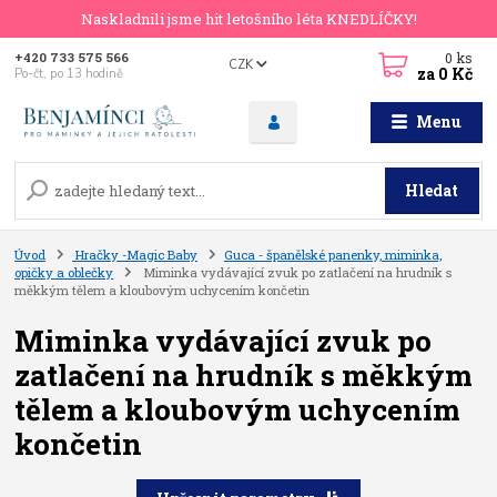
Naskladnili jsme hit letošního léta KNEDLÍČKY!
0
ks
+420 733 575 566
CZK
za
0 Kč
Po-čt, po 13 hodině
Menu
Hledat
Úvod
Hračky -Magic Baby
Guca - španělské panenky, miminka,
opičky a oblečky
Miminka vydávající zvuk po zatlačení na hrudník s
měkkým tělem a kloubovým uchycením končetin
Miminka vydávající zvuk po
zatlačení na hrudník s měkkým
tělem a kloubovým uchycením
končetin