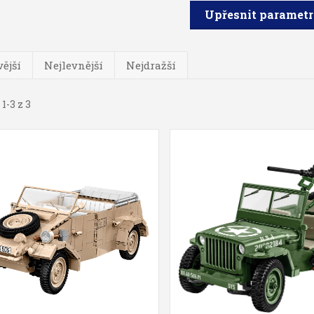
Upřesnit paramet
ější
Nejlevnější
Nejdražší
1-3 z 3