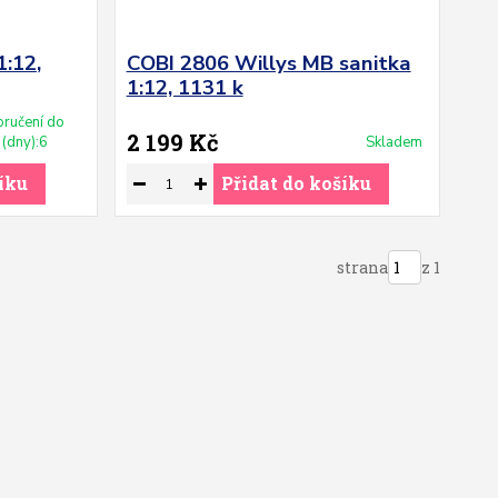
1:12,
COBI 2806 Willys MB sanitka
1:12, 1131 k
ručení do
2 199 Kč
(dny):6
Skladem
íku
Přidat do košíku
strana
z 1