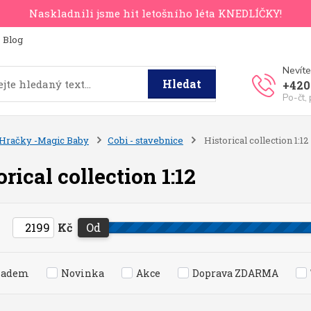
Naskladnili jsme hit letošního léta KNEDLÍČKY!
Blog
Nevíte
Hledat
+420
Po-čt,
Hračky -Magic Baby
Cobi - stavebnice
Historical collection 1:12
orical collection 1:12
Kč
Od
ladem
Novinka
Akce
Doprava ZDARMA