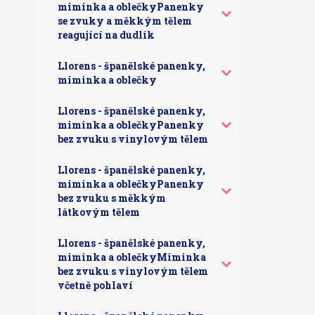
miminka a oblečkyPanenky
se zvuky a měkkým tělem
reagující na dudlík
Llorens - španělské panenky,
miminka a oblečky
Llorens - španělské panenky,
miminka a oblečkyPanenky
bez zvuku s vinylovým tělem
Llorens - španělské panenky,
miminka a oblečkyPanenky
bez zvuku s měkkým
látkovým tělem
Llorens - španělské panenky,
miminka a oblečkyMiminka
bez zvuku s vinylovým tělem
včetně pohlaví