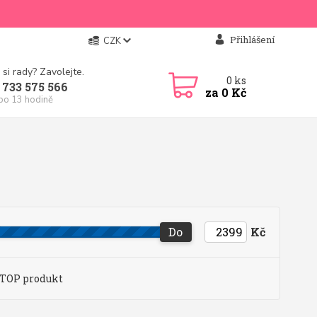
Přihlášení
CZK
 si rady? Zavolejte.
0
ks
 733 575 566
za
0 Kč
 po 13 hodině
Do
Kč
TOP produkt