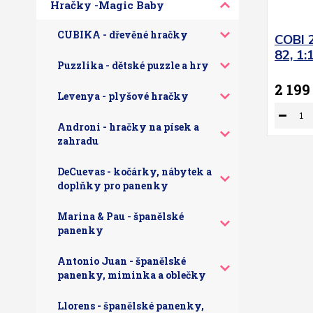
Hračky -Magic Baby
CUBIKA - dřevěné hračky
COBI 
82, 1:
Puzzlika - dětské puzzle a hry
2 199
Levenya - plyšové hračky
Androni - hračky na písek a
zahradu
DeCuevas - kočárky, nábytek a
doplňky pro panenky
Marina & Pau - španělské
panenky
Antonio Juan - španělské
panenky, miminka a oblečky
Llorens - španělské panenky,