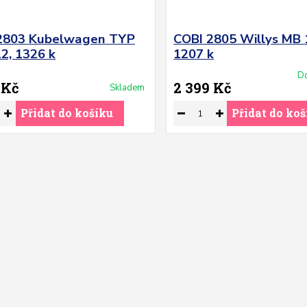
2803 Kubelwagen TYP
COBI 2805 Willys MB 
12, 1326 k
1207 k
Do
 Kč
2 399 Kč
Skladem
Přidat do košíku
Přidat do koš