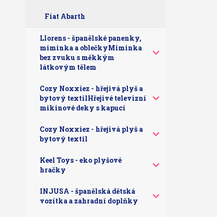
Fiat Abarth
Llorens - španělské panenky,
miminka a oblečkyMiminka
bez zvuku s měkkým
látkovým tělem
Cozy Noxxiez - hřejivá plyš a
bytový textilHřejivé televizní
mikinové deky s kapucí
Cozy Noxxiez - hřejivá plyš a
bytový textil
Keel Toys - eko plyšové
hračky
INJUSA - španělská dětská
vozítka a zahradní doplňky