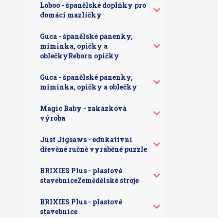
Loboo - španělské doplňky pro
domácí mazlíčky
Guca - španělské panenky,
miminka, opičky a
oblečkyReborn opičky
Guca - španělské panenky,
miminka, opičky a oblečky
Magic Baby - zakázková
výroba
Just Jigsaws - edukativní
dřevěné ručně vyráběné puzzle
BRIXIES Plus - plastové
stavebniceZemědělské stroje
BRIXIES Plus - plastové
stavebnice