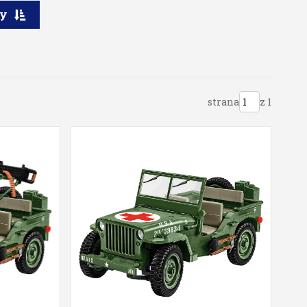
ry
strana
z 1