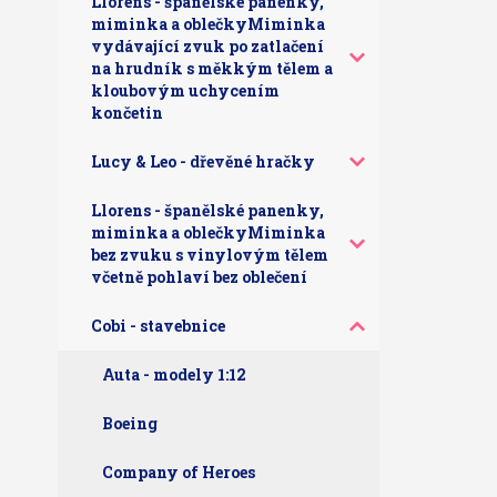
Llorens - španělské panenky,
miminka a oblečkyMiminka
vydávající zvuk po zatlačení
na hrudník s měkkým tělem a
kloubovým uchycením
končetin
Lucy & Leo - dřevěné hračky
Llorens - španělské panenky,
miminka a oblečkyMiminka
bez zvuku s vinylovým tělem
včetně pohlaví bez oblečení
Cobi - stavebnice
Auta - modely 1:12
Boeing
Company of Heroes