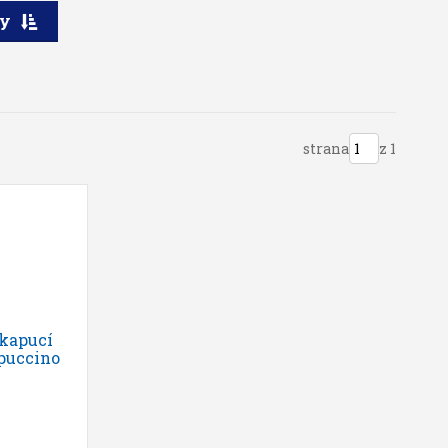
ry
strana
z 1