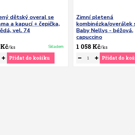
ený dětský overal se
Zimní pletená
ma a kapucí + čepička,
kombinézka/overálek 
ědá, vel. 74
Baby Nellys - béžová,
capuccino
 Kč
1 058 Kč
Skladem
/
ks
/
ks
Přidat do košíku
Přidat do koš