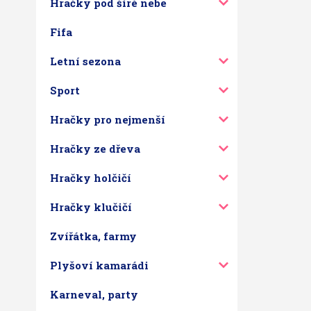
Hračky pod širé nebe
Fifa
Letní sezona
Sport
Hračky pro nejmenší
Hračky ze dřeva
Hračky holčičí
Hračky klučičí
Zvířátka, farmy
Plyšoví kamarádi
Karneval, party