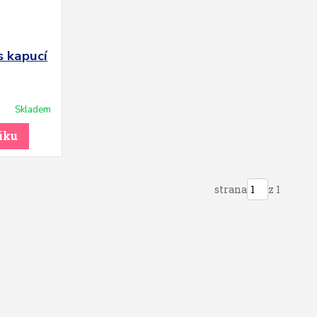
s kapucí
Skladem
íku
strana
z 1