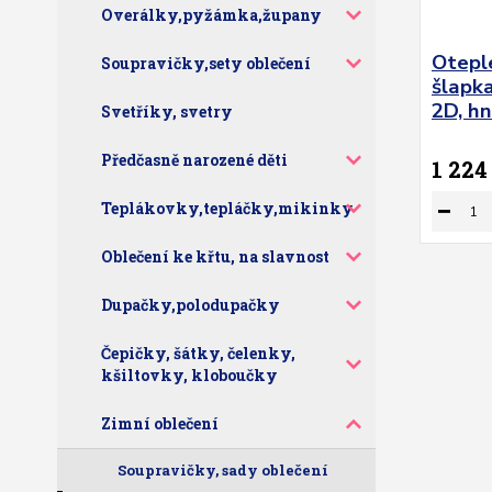
Overálky,pyžámka,župany
Otepl
Soupravičky,sety oblečení
šlapka
2D, hn
Svetříky, svetry
Předčasně narozené děti
1 224
Teplákovky,tepláčky,mikinky
Oblečení ke křtu, na slavnost
Dupačky,polodupačky
Čepičky, šátky, čelenky,
kšiltovky, kloboučky
Zimní oblečení
Soupravičky, sady oblečení