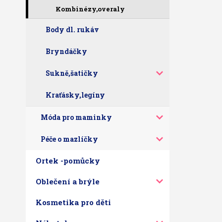
Kombinézy,overaly
Body dl. rukáv
Bryndáčky
Sukně,šatičky
Kraťásky,legíny
Móda pro maminky
Péče o mazlíčky
Ortek -pomůcky
Oblečení a brýle
Kosmetika pro děti