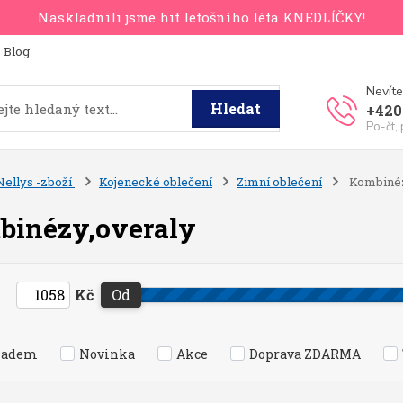
Naskladnili jsme hit letošního léta KNEDLÍČKY!
Blog
Nevíte
Hledat
+420
Po-čt,
Nellys -zboží
Kojenecké oblečení
Zimní oblečení
Kombinéz
binézy,overaly
Kč
Od
ladem
Novinka
Akce
Doprava ZDARMA