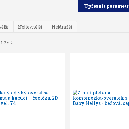
Upřesnit paramet
ější
Nejlevnější
Nejdražší
1-2 z 2