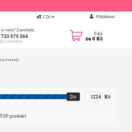
Přihlášení
CZK
 si rady? Zavolejte.
0
ks
 733 575 566
za
0 Kč
 po 13 hodině
y,overaly
Do
Kč
TOP produkt