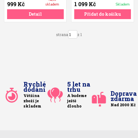
999 Kč
1 099 Kč
skladem
Skladem
Detail
Přidat do košíku
strana
z 1
Rychlé
5 let na
dodání
trhu
Doprava
Většina
A budeme
zdarma
zboží je
ještě
Nad 2000 Kč
skladem
dlouho