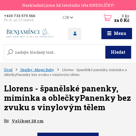
Naskladnili jsme hit letošního léta KNEDLÍČKY!
0
ks
+420 733 575 566
CZK
za
0 Kč
Po-čt, po 13 hodině
Menu
Hledat
Úvod
Hračky -Magic Baby
Llorens - španělské panenky, miminka a
oblečkyPanenky bez zvuku s vinylovým tělem
Llorens - španělské panenky,
miminka a oblečkyPanenky bez
zvuku s vinylovým tělem
Velikost 28 cm