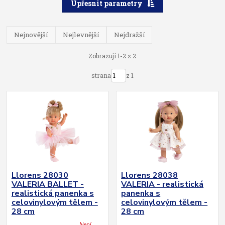
Upřesnit parametry
Nejnovější
Nejlevnější
Nejdražší
Zobrazuji 1-2 z 2
strana
z 1
Llorens 28030
Llorens 28038
VALERIA BALLET -
VALERIA - realistická
realistická panenka s
panenka s
celovinylovým tělem -
celovinylovým tělem -
28 cm
28 cm
Není