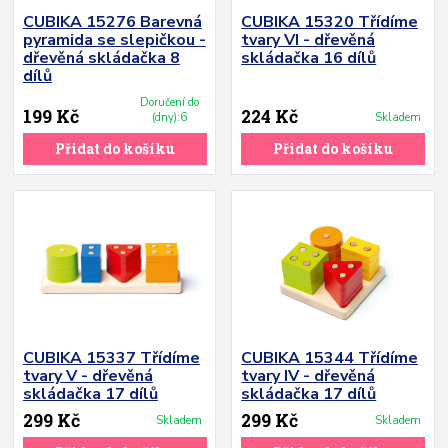
CUBIKA 15276 Barevná
CUBIKA 15320 Třídíme
pyramida se slepičkou -
tvary VI - dřevěná
dřevěná skládačka 8
skládačka 16 dílů
dílů
Doručení do
199 Kč
224 Kč
(dny):6
Skladem
Přidat do košíku
Přidat do košíku
CUBIKA 15337 Třídíme
CUBIKA 15344 Třídíme
tvary V - dřevěná
tvary IV - dřevěná
skládačka 17 dílů
skládačka 17 dílů
299 Kč
299 Kč
Skladem
Skladem