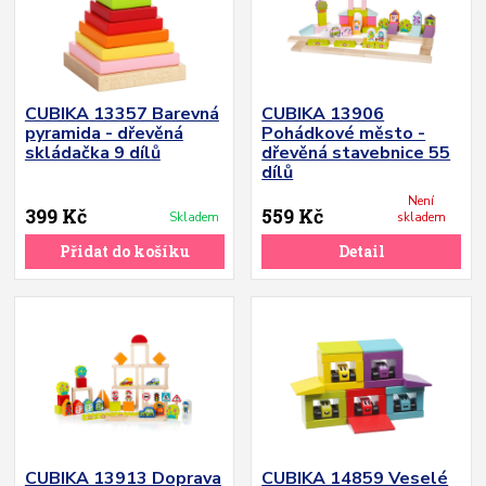
CUBIKA 13357 Barevná
CUBIKA 13906
pyramida - dřevěná
Pohádkové město -
skládačka 9 dílů
dřevěná stavebnice 55
dílů
Není
399 Kč
559 Kč
Skladem
skladem
Přidat do košíku
Detail
CUBIKA 13913 Doprava
CUBIKA 14859 Veselé