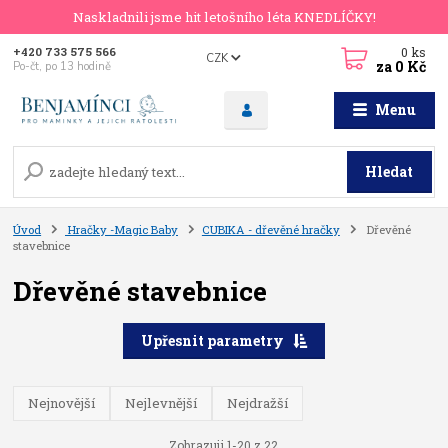
Naskladnili jsme hit letošního léta KNEDLÍČKY!
0
ks
+420 733 575 566
CZK
za
0 Kč
Po-čt, po 13 hodině
Menu
Hledat
Úvod
Hračky -Magic Baby
CUBIKA - dřevěné hračky
Dřevěné
stavebnice
Dřevěné stavebnice
Upřesnit parametry
Nejnovější
Nejlevnější
Nejdražší
Zobrazuji 1-20 z 22