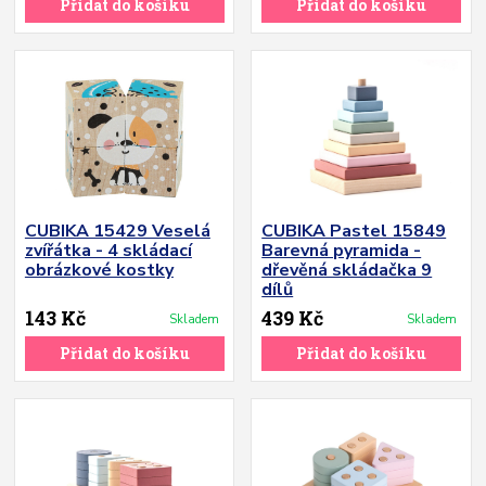
Přidat do košíku
Přidat do košíku
CUBIKA 15429 Veselá
CUBIKA Pastel 15849
zvířátka - 4 skládací
Barevná pyramida -
obrázkové kostky
dřevěná skládačka 9
dílů
143 Kč
439 Kč
Skladem
Skladem
Přidat do košíku
Přidat do košíku