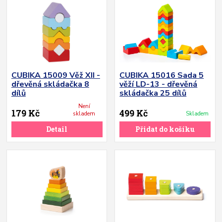
CUBIKA 15009 Věž XII -
CUBIKA 15016 Sada 5
dřevěná skládačka 8
věží LD-13 - dřevěná
dílů
skládačka 25 dílů
Není
179 Kč
499 Kč
skladem
Skladem
Detail
Přidat do košíku