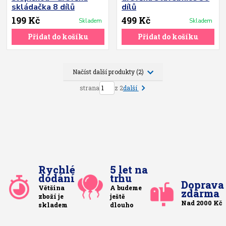
skládačka 8 dílů
dílů
199 Kč
499 Kč
Skladem
Skladem
Přidat do košíku
Přidat do košíku
Načíst další produkty (2)
další
strana
z 2
Rychlé
5 let na
dodání
trhu
Doprava
Většina
A budeme
zdarma
zboží je
ještě
Nad 2000 Kč
skladem
dlouho