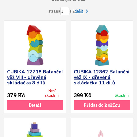
další
strana
z 2
CUBIKA 12718 Balanční
CUBIKA 12862 Balanční
věž VIII - dřevěná
věž IX - dřevěná
skládačka 8 dílů
skládačka 11 dílů
Není
379 Kč
399 Kč
skladem
Skladem
Detail
Přidat do košíku