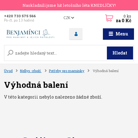
Naskladnili jsme hit letošního léta KNEDLÍČKY!
0
ks
+420 733 575 566
CZK
za
0 Kč
Po-čt, po 13 hodině
Menu
Hledat
Úvod
Nellys -zboží
Potřeby pro maminky
Výhodná balení
Výhodná balení
V této kategorii nebylo nalezeno žádné zboží.