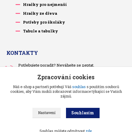
Hračky pro nejmenší
Hračky ze dřeva
Potřeby pro školáky
Tabule a tabulky
KONTAKTY
Potřebujete poradit? Neváhejte se zeptat.
+420 733 575 566
Zpracování cookies
Po-čt, po 13 hodině
Náš e-shop a partneři potřebují Váš
souhlas
s použitím souborů
pietrasova.p@seznam.cz
cookies, aby Vám mohli zobrazovat informace týkající se Vašich
zájmů.
Souhlasím
Nastavení
Benjaminci -
Vše pro děti a kojence
//
Grafika a kódování
: Poradnyweb.cz
Souhlas můžete odmítnout
zde
.