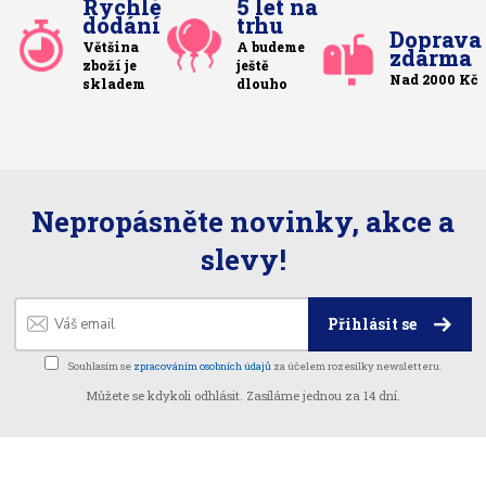
Rychlé
5 let na
dodání
trhu
Doprava
Většina
A budeme
zdarma
zboží je
ještě
Nad 2000 Kč
skladem
dlouho
Nepropásněte novinky, akce a
slevy!
Přihlásit se
Souhlasím se
zpracováním osobních údajů
za účelem rozesílky newsletteru.
Můžete se kdykoli odhlásit. Zasíláme jednou za 14 dní.