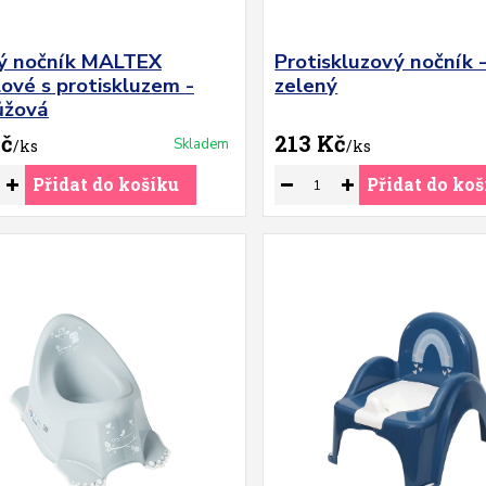
ý nočník MALTEX
Protiskluzový nočník -
ové s protiskluzem -
zelený
růžová
Kč
213 Kč
Skladem
/
ks
/
ks
Přidat do košíku
Přidat do koš