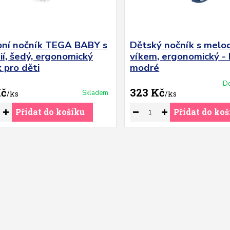
ní nočník TEGA BABY s
Dětský nočník s melod
í, šedý, ergonomický
víkem, ergonomický -
 pro děti
modré
Do
Kč
323 Kč
Skladem
/
ks
/
ks
Přidat do košíku
Přidat do koš