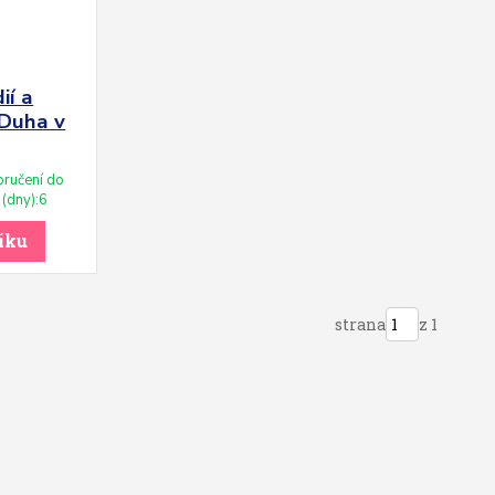
ií a
 Duha v
ručení do
(dny):6
íku
strana
z 1