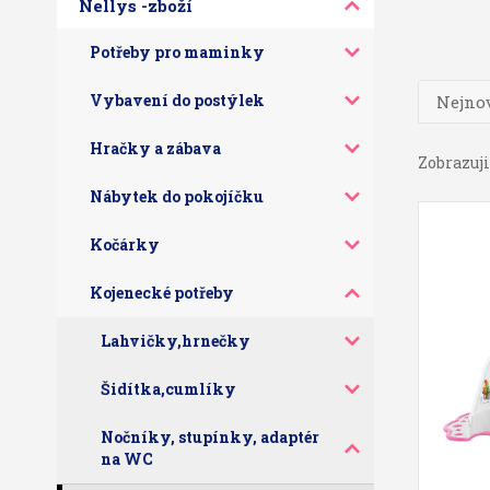
Nellys -zboží
Potřeby pro maminky
Vybavení do postýlek
Nejnov
Hračky a zábava
Zobrazuji 
Nábytek do pokojíčku
Kočárky
Kojenecké potřeby
Lahvičky,hrnečky
Šidítka,cumlíky
Nočníky, stupínky, adaptér
na WC