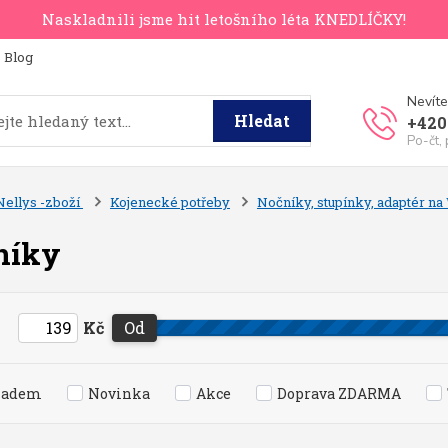
Naskladnili jsme hit letošního léta KNEDLÍČKY!
Blog
Nevíte
Hledat
+420
Po-čt,
Nellys -zboží
Kojenecké potřeby
Nočníky, stupínky, adaptér n
níky
Kč
Od
ladem
Novinka
Akce
Doprava ZDARMA