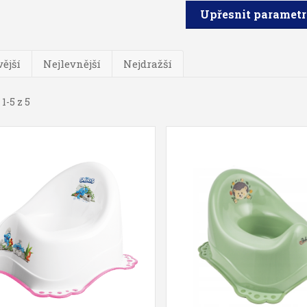
Upřesnit paramet
ější
Nejlevnější
Nejdražší
1-5 z 5