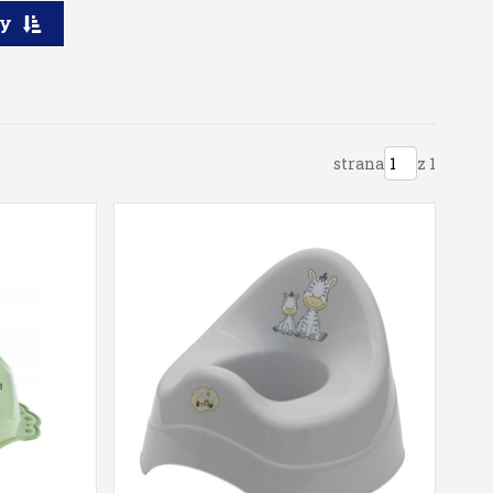
ry
strana
z 1