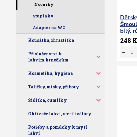
Nočníky
Stupínky
Dětsk
Šmoul
Adaptér na WC
bílý, 
248 
Kousátka,chrastítka
Příslušenství k
lahvím,hrnečkům
Kosmetika, hygiena
Talířky,misky,příbory
Šidítka, cumlíky
Ohřívače lahví, sterilizátory
Potřeby a pomůcky k mytí
lahví