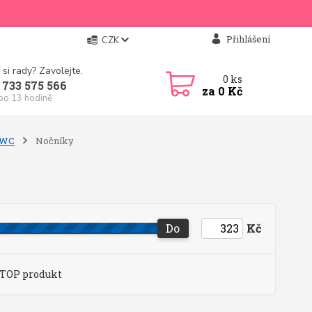
Přihlášení
CZK
 si rady? Zavolejte.
0
ks
 733 575 566
za
0 Kč
 po 13 hodině
a WC
Nočníky
Do
Kč
TOP produkt