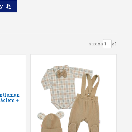
ry
strana
z 1