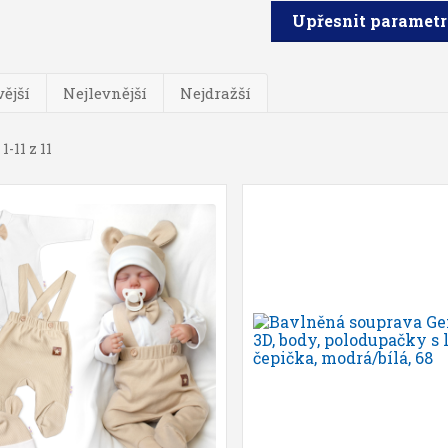
Upřesnit paramet
ější
Nejlevnější
Nejdražší
1-11 z 11