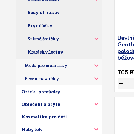
Body dl. rukáv
Bryndáčky
Bavln
Sukně,šatičky
Gentl
polodu
Kraťásky,legíny
béžová
Móda pro maminky
705 
Péče o mazlíčky
Ortek -pomůcky
Oblečení a brýle
Kosmetika pro děti
Nábytek