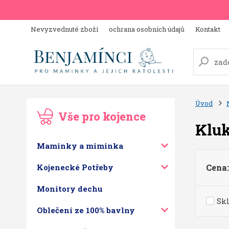
Nevyzvednuté zboží
ochrana osobních údajů
Kontakt
Úvod
Vše pro kojence
Klu
Maminky a miminka
Kojenecké Potřeby
Cena:
Monitory dechu
Sk
Oblečení ze 100% bavlny