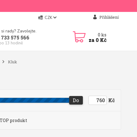
Přihlášení
CZK
 si rady? Zavolejte.
0
ks
 733 575 566
za
0 Kč
 po 13 hodině
Kluk
Do
Kč
TOP produkt