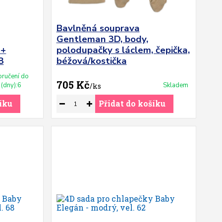
Bavlněná souprava
Gentleman 3D, body,
 +
polodupačky s láclem, čepička,
8
béžová/kostička
ručení do
705 Kč
(dny):6
Skladem
/
ks
íku
Přidat do košíku