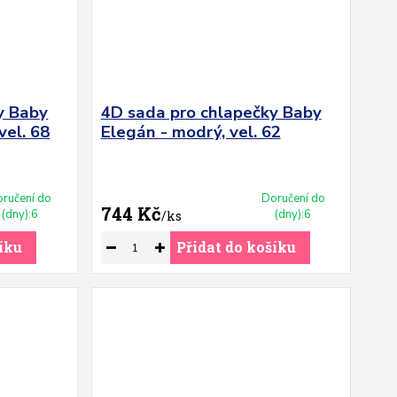
y Baby
4D sada pro chlapečky Baby
vel. 68
Elegán - modrý, vel. 62
ručení do
Doručení do
744 Kč
(dny):6
(dny):6
/
ks
íku
Přidat do košíku