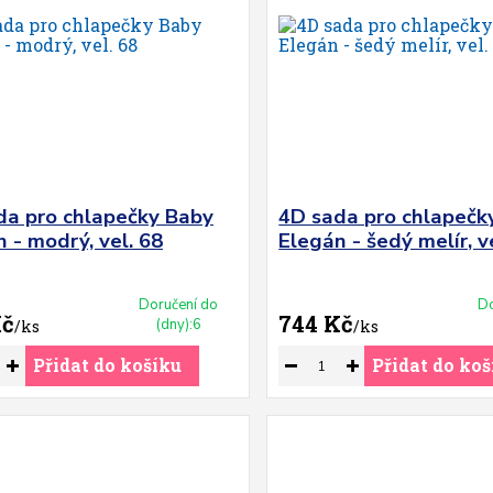
da pro chlapečky Baby
4D sada pro chlapečk
 - modrý, vel. 68
Elegán - šedý melír, v
Doručení do
Do
Kč
744 Kč
(dny):6
/
ks
/
ks
Přidat do košíku
Přidat do koš