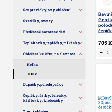
Soupravičky,sety oblečení
Bavln
Gentl
Svetříky, svetry
polod
čepičk
Předčasně narozené děti
705 
Teplákovky,tepláčky,mikinky
Oblečení ke křtu, na slavnost
Holka
Kluk
Dupačky,polodupačky
Čepičky, šátky, čelenky,
kšiltovky, kloboučky
Zimní oblečení