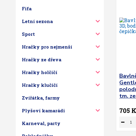
Fifa
Letní sezona
Sport
Hračky pro nejmenší
Hračky ze dřeva
Hračky holčičí
Bavln
Gentl
Hračky klučičí
polodu
tm. ze
Zvířátka, farmy
705 
Plyšoví kamarádi
Karneval, party