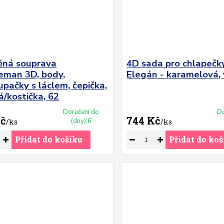
ěná souprava
4D sada pro chlapečk
eman 3D, body,
Elegán - karamelová, 
pačky s láclem, čepička,
/kostička, 62
Doručení do
Do
Kč
744 Kč
(dny):6
/
ks
/
ks
Přidat do košíku
Přidat do koš