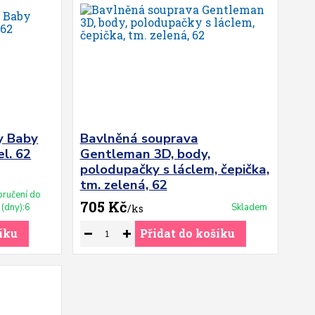
y Baby
Bavlněná souprava
el. 62
Gentleman 3D, body,
polodupačky s láclem, čepička,
tm. zelená, 62
ručení do
705 Kč
(dny):6
Skladem
/
ks
íku
Přidat do košíku