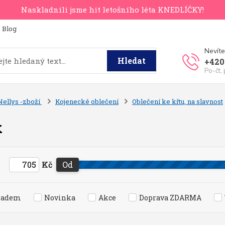
Naskladnili jsme hit letošního léta KNEDLÍČKY!
Blog
Nevíte
Hledat
+420
Po-čt,
Nellys -zboží
Kojenecké oblečení
Oblečení ke křtu, na slavnost
k
Kč
Od
ladem
Novinka
Akce
Doprava ZDARMA