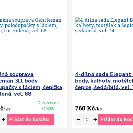
ěná souprava
4-dílná sada Elegant 
eman 3D, body,
body, kalhoty, motýle
pačky s láclem, čepička,
čepice, šedá/bílá, vel.
lená, vel. 68
Doručení do
Kč
760 Kč
(dny):6
/
ks
/
ks
Přidat do košíku
Přidat do koš