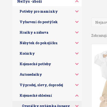
Nellys -zboží
Potřeby pro maminky
Vybavení do postýlek
Nejnov
Hračky a zábava
Zobrazuji 
Nábytek do pokojíčku
Kočárky
Kojenecké potřeby
Autosedačky
Výprodej, slevy, doprodej
Kojenecké oblečení
Overálky,pyžámka,župany