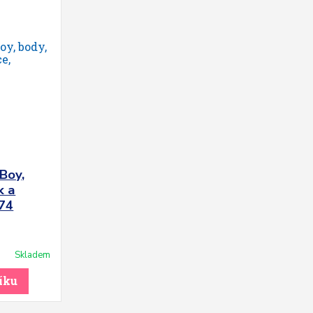
Boy,
k a
 74
Skladem
íku