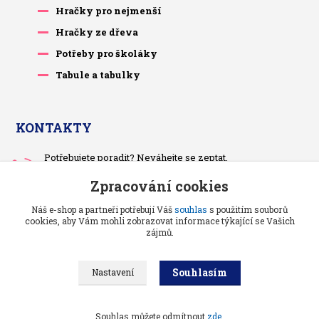
Hračky pro nejmenší
Hračky ze dřeva
Potřeby pro školáky
Tabule a tabulky
KONTAKTY
Potřebujete poradit? Neváhejte se zeptat.
+420 733 575 566
Zpracování cookies
Po-čt, po 13 hodině
Náš e-shop a partneři potřebují Váš
souhlas
s použitím souborů
pietrasova.p@seznam.cz
cookies, aby Vám mohli zobrazovat informace týkající se Vašich
zájmů.
Souhlasím
Nastavení
Benjaminci -
Vše pro děti a kojence
//
Grafika a kódování
: Poradnyweb.cz
Souhlas můžete odmítnout
zde
.