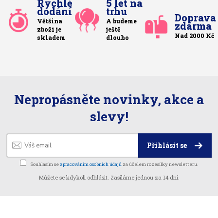
Rychlé
5 let na
dodání
trhu
Doprava
Většina
A budeme
zdarma
zboží je
ještě
Nad 2000 Kč
skladem
dlouho
Nepropásněte novinky, akce a
slevy!
Přihlásit se
Souhlasím se
zpracováním osobních údajů
za účelem rozesílky newsletteru.
Můžete se kdykoli odhlásit. Zasíláme jednou za 14 dní.