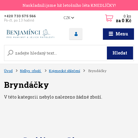
Naskladnili jsme hit letošního léta KNEDLÍČKY!
0
ks
+420 733 575 566
CZK
za
0 Kč
Po-čt, po 13 hodině
Menu
Hledat
Úvod
Nellys -zboží
Kojenecké oblečení
Bryndáčky
Bryndáčky
V této kategorii nebylo nalezeno žádné zboží.