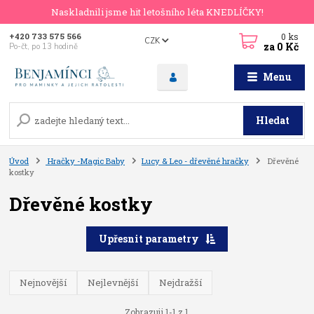
Naskladnili jsme hit letošního léta KNEDLÍČKY!
0
ks
+420 733 575 566
CZK
za
0 Kč
Po-čt, po 13 hodině
Menu
Hledat
Úvod
Hračky -Magic Baby
Lucy & Leo - dřevěné hračky
Dřevěné
kostky
Dřevěné kostky
Upřesnit parametry
Nejnovější
Nejlevnější
Nejdražší
Zobrazuji 1-1 z 1