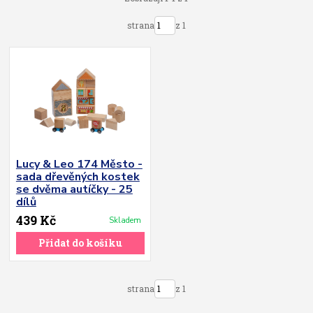
strana
z 1
Lucy & Leo 174 Město -
sada dřevěných kostek
se dvěma autíčky - 25
dílů
439 Kč
Skladem
Přidat do košíku
strana
z 1