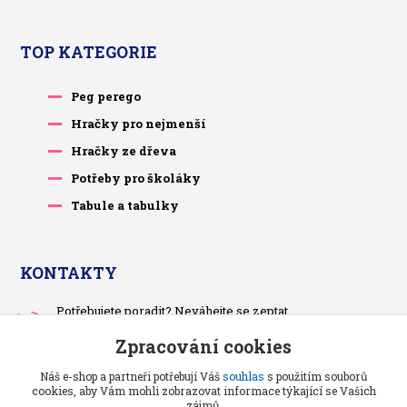
TOP KATEGORIE
Peg perego
Hračky pro nejmenší
Hračky ze dřeva
Potřeby pro školáky
Tabule a tabulky
KONTAKTY
Potřebujete poradit? Neváhejte se zeptat.
+420 733 575 566
Zpracování cookies
Po-čt, po 13 hodině
Náš e-shop a partneři potřebují Váš
souhlas
s použitím souborů
pietrasova.p@seznam.cz
cookies, aby Vám mohli zobrazovat informace týkající se Vašich
zájmů.