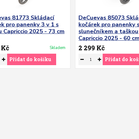
vas 81773 Skládací
DeCuevas 85073 Sklá
k pro panenky 3 v 1 s
kočárek pro panenky 
 Capriccio 2025 - 73 cm
slunečníkem a taškou
Capriccio 2025 - 60 c
 Kč
2 299 Kč
Skladem
Přidat do košíku
Přidat do koš