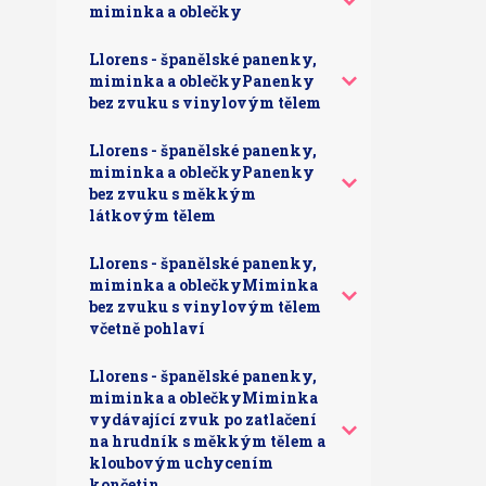
miminka a oblečky
Llorens - španělské panenky,
miminka a oblečkyPanenky
bez zvuku s vinylovým tělem
Llorens - španělské panenky,
miminka a oblečkyPanenky
bez zvuku s měkkým
látkovým tělem
Llorens - španělské panenky,
miminka a oblečkyMiminka
bez zvuku s vinylovým tělem
včetně pohlaví
Llorens - španělské panenky,
miminka a oblečkyMiminka
vydávající zvuk po zatlačení
na hrudník s měkkým tělem a
kloubovým uchycením
končetin