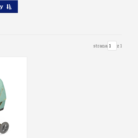
ry
strana
z 1