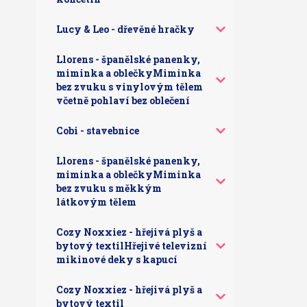
Lucy & Leo - dřevěné hračky
Llorens - španělské panenky,
miminka a oblečkyMiminka
bez zvuku s vinylovým tělem
včetně pohlaví bez oblečení
Cobi - stavebnice
Llorens - španělské panenky,
miminka a oblečkyMiminka
bez zvuku s měkkým
látkovým tělem
Cozy Noxxiez - hřejivá plyš a
bytový textilHřejivé televizní
mikinové deky s kapucí
Cozy Noxxiez - hřejivá plyš a
bytový textil