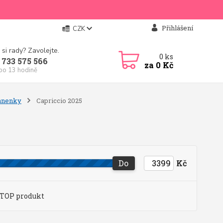
Přihlášení
CZK
 si rady? Zavolejte.
0
ks
 733 575 566
za
0 Kč
 po 13 hodině
panenky
Capriccio 2025
Do
Kč
TOP produkt