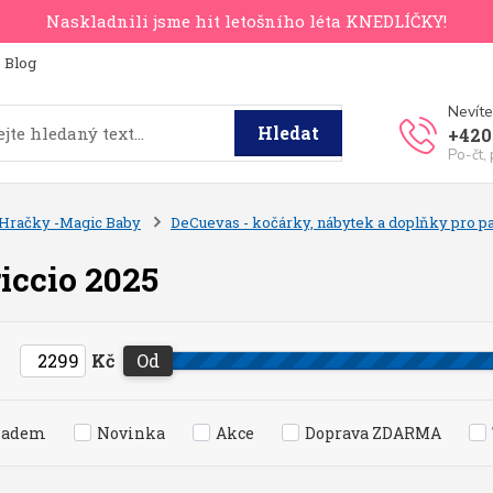
Naskladnili jsme hit letošního léta KNEDLÍČKY!
Blog
Nevíte
Hledat
+420
Po-čt,
Hračky -Magic Baby
DeCuevas - kočárky, nábytek a doplňky pro 
iccio 2025
Kč
Od
ladem
Novinka
Akce
Doprava ZDARMA