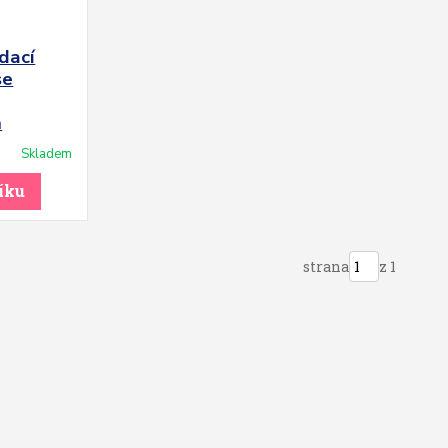
dací
se
m
Skladem
íku
strana
z 1