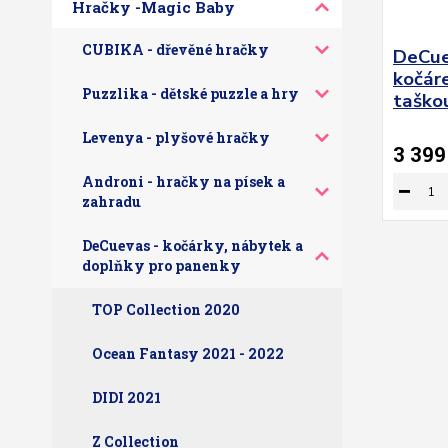
Hračky -Magic Baby
CUBIKA - dřevěné hračky
DeCue
kočáre
Puzzlika - dětské puzzle a hry
taškou
Levenya - plyšové hračky
3 399
Androni - hračky na písek a
zahradu
DeCuevas - kočárky, nábytek a
doplňky pro panenky
TOP Collection 2020
Ocean Fantasy 2021 - 2022
DIDI 2021
Z Collection