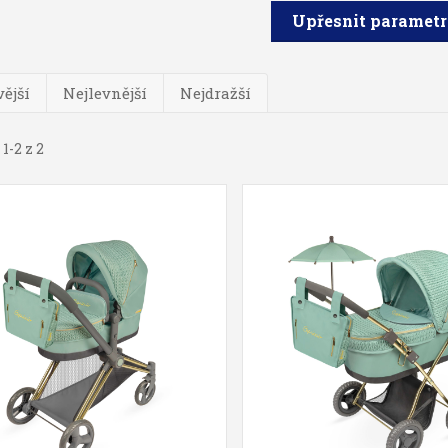
Upřesnit paramet
ější
Nejlevnější
Nejdražší
1-2 z 2