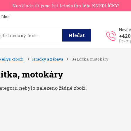
Naskladnili jsme hit letošního léta KNEDLÍČKY!
Blog
Nevíte
Hledat
+420
Po-čt,
Nellys -zboží
Hračky a zábava
Jezdítka, motokáry
ítka, motokáry
ategorii nebylo nalezeno žádné zboží.