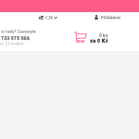
Přihlášení
CZK
 si rady? Zavolejte.
0
ks
 733 575 566
za
0 Kč
 po 13 hodině