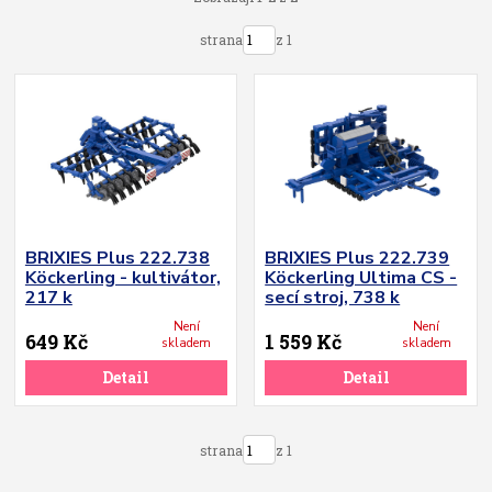
strana
z 1
BRIXIES Plus 222.738
BRIXIES Plus 222.739
Köckerling - kultivátor,
Köckerling Ultima CS -
217 k
secí stroj, 738 k
Není
Není
649 Kč
1 559 Kč
skladem
skladem
Detail
Detail
strana
z 1