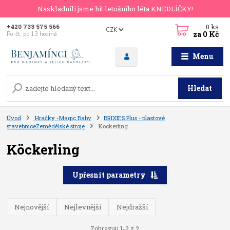
Naskladnili jsme hit letošního léta KNEDLÍČKY!
0
ks
+420 733 575 566
CZK
za
0 Kč
Po-čt, po 13 hodině
Menu
Hledat
Úvod
Hračky -Magic Baby
BRIXIES Plus - plastové
stavebniceZemědělské stroje
Köckerling
Köckerling
Upřesnit parametry
Nejnovější
Nejlevnější
Nejdražší
Zobrazuji 1-2 z 2