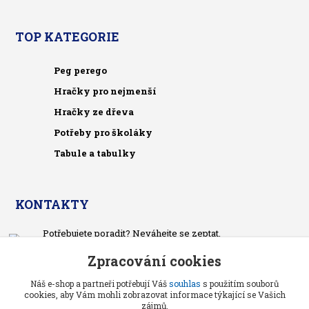
TOP KATEGORIE
Peg perego
Hračky pro nejmenší
Hračky ze dřeva
Potřeby pro školáky
Tabule a tabulky
KONTAKTY
Potřebujete poradit? Neváhejte se zeptat.
+420 733 575 566
Zpracování cookies
Po-čt, po 13 hodině
Náš e-shop a partneři potřebují Váš
souhlas
s použitím souborů
pietrasova.p@seznam.cz
cookies, aby Vám mohli zobrazovat informace týkající se Vašich
zájmů.