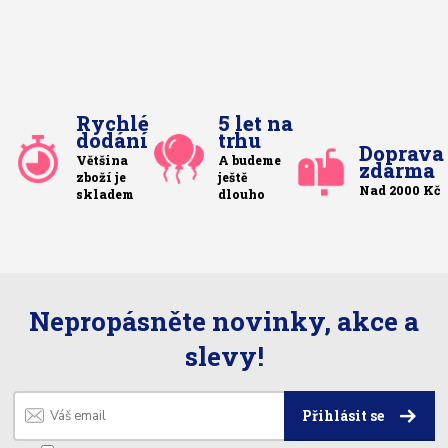
Rychlé
5 let na
dodání
trhu
Doprava
Většina
A budeme
zdarma
zboží je
ještě
Nad 2000 Kč
skladem
dlouho
Nepropásněte novinky, akce a
slevy!
Přihlásit se