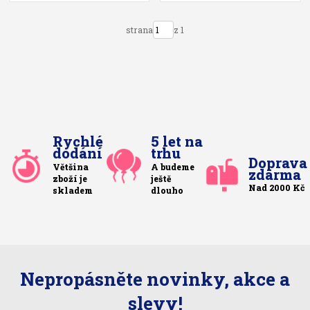
strana
z 1
Rychlé
5 let na
dodání
trhu
Doprava
Většina
A budeme
zdarma
zboží je
ještě
Nad 2000 Kč
skladem
dlouho
Nepropásněte novinky, akce a
slevy!