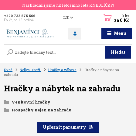
Naskladnili jsme hit letošního léta KNEDLÍČKY!
0
ks
+420 733 575 566
CZK
za
0 Kč
Po-čt, po 13 hodině
Menu
Hledat
Úvod
Nellys -zboží
Hračky a zábava
Hračky a nábytek na
zahradu
Hračky a nábytek na zahradu
Venkovní hračky
Houpačky nejen na zahradu
Upřesnit parametry