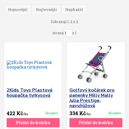
Nejnovější
Nejlevnější
Nejdražší
Zobrazuji 1-2 z 2
strana
z 1
2Kids Toys Plastová
Golfový kočárek pro
houpačka tyrkysová
panenky Milly Mally
Julia Prestige,
navy/růžová
422 Kč
334 Kč
Skladem
Skladem
/
ks
/
ks
Přidat do košíku
Přidat do košíku