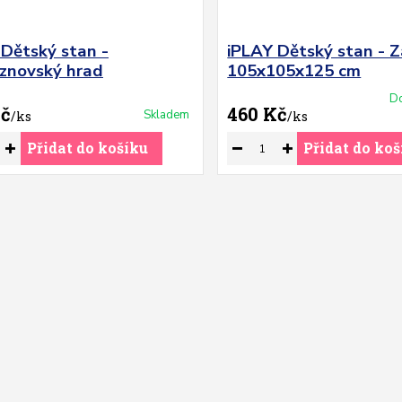
 Dětský stan -
iPLAY Dětský stan - 
eznovský hrad
105x105x125 cm
Do
Kč
460 Kč
Skladem
/
ks
/
ks
Přidat do košíku
Přidat do koš