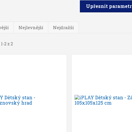
Upřesnit paramet
ější
Nejlevnější
Nejdražší
1-2 z 2