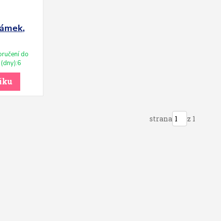
Zámek,
ručení do
(dny):6
íku
strana
z 1