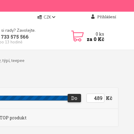
Přihlášení
CZK
 si rady? Zavolejte.
0
ks
 733 575 566
za
0 Kč
 po 13 hodině
, týpí, teepee
Do
Kč
TOP produkt