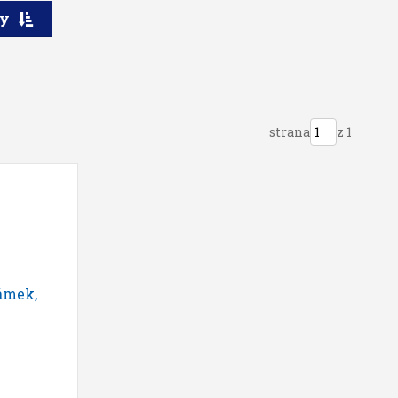
ry
strana
z 1