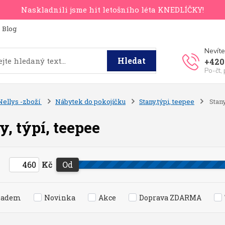
Naskladnili jsme hit letošního léta KNEDLÍČKY!
Blog
Nevíte
Hledat
+420
Po-čt,
Nellys -zboží
Nábytek do pokojíčku
Stany,týpi, teepee
Stany
y, týpí, teepee
Kč
Od
ladem
Novinka
Akce
Doprava ZDARMA