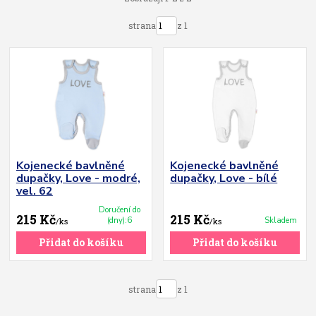
strana
z 1
Kojenecké bavlněné
Kojenecké bavlněné
dupačky, Love - modré,
dupačky, Love - bílé
vel. 62
Doručení do
215 Kč
215 Kč
(dny):6
Skladem
/
ks
/
ks
Přidat do košíku
Přidat do košíku
strana
z 1