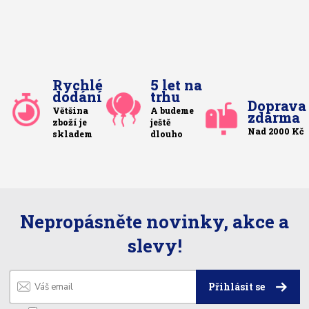
Rychlé
5 let na
dodání
trhu
Doprava
Většina
A budeme
zdarma
zboží je
ještě
Nad 2000 Kč
skladem
dlouho
Nepropásněte novinky, akce a
slevy!
Přihlásit se