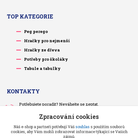
TOP KATEGORIE
Peg perego
Hračky pro nejmenší
Hračky ze dřeva
Potřeby pro školáky
Tabule a tabulky
KONTAKTY
Potřebujete poradit? Neváhejte se zeptat.
+420 733 575 566
Zpracování cookies
Po-čt, po 13 hodině
Náš e-shop a partneři potřebují Váš
souhlas
s použitím souborů
pietrasova.p@seznam.cz
cookies, aby Vám mohli zobrazovat informace týkající se Vašich
zájmů.