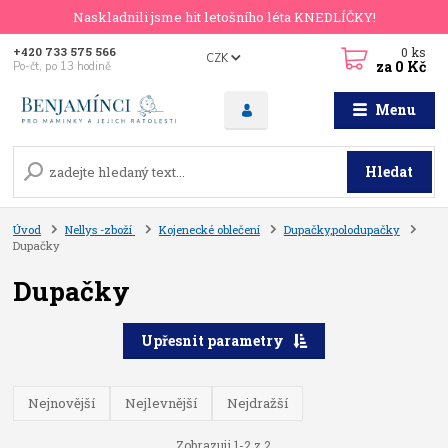
Naskladnili jsme hit letošního léta KNEDLÍČKY!
0
ks
+420 733 575 566
CZK
za
0 Kč
Po-čt, po 13 hodině
Menu
Hledat
Úvod
Nellys -zboží
Kojenecké oblečení
Dupačky,polodupačky
Dupačky
Dupačky
Upřesnit parametry
Nejnovější
Nejlevnější
Nejdražší
Zobrazuji 1-2 z 2