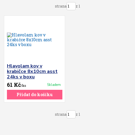
strana
z 1
Hlavolam kov v
krabičce 8x10cm asst
24ks v boxu
61 Kč
Skladem
/
ks
Přidat do košíku
strana
z 1