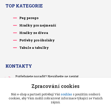
TOP KATEGORIE
Peg perego
Hračky pro nejmenší
Hračky ze dřeva
Potřeby pro školáky
Tabule a tabulky
KONTAKTY
Potřebujete poradit? Neváhejte se zeptat.
+420 733 575 566
Zpracování cookies
Po-čt, po 13 hodině
Náš e-shop a partneři potřebují Váš
souhlas
s použitím souborů
pietrasova.p@seznam.cz
cookies, aby Vám mohli zobrazovat informace týkající se Vašich
zájmů.