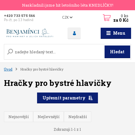
Naskladnili jsme hit letošního léta KNEDLÍČKY!
0
ks
+420 733 575 566
CZK
za
0 Kč
Po-čt, po 13 hodině
Menu
Hledat
Úvod
Hračky pro bystré hlavičky
Hračky pro bystré hlavičky
Upřesnit parametry
Nejnovější
Nejlevnější
Nejdražší
Zobrazuji 1-1 z 1