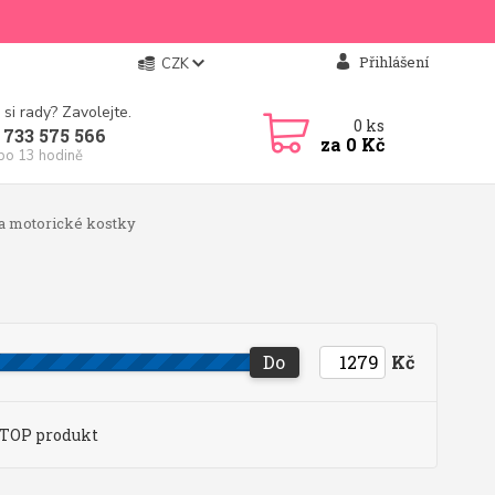
Přihlášení
CZK
 si rady? Zavolejte.
0
ks
 733 575 566
za
0 Kč
 po 13 hodině
a motorické kostky
Do
Kč
TOP produkt