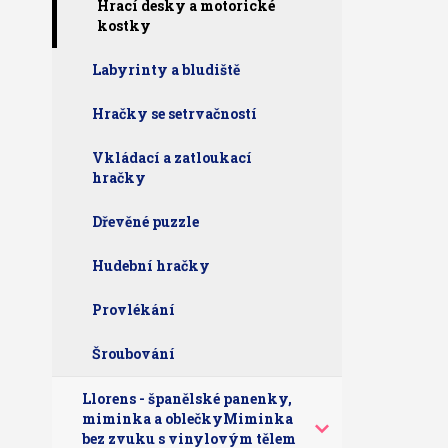
Hrací desky a motorické
kostky
Labyrinty a bludiště
Hračky se setrvačností
Vkládací a zatloukací
hračky
Dřevěné puzzle
Hudební hračky
Provlékání
Šroubování
Llorens - španělské panenky,
miminka a oblečkyMiminka
bez zvuku s vinylovým tělem