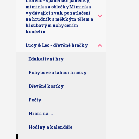
Llorens - španělské panenky,
miminka a oblečkyMiminka
vydávající zvuk po zatlačení
na hrudník s měkkým tělem a
kloubovým uchycením
končetin
Lucy & Leo - dřevěné hračky
Edukativní hry
Pohybové a tahací hračky
Dřevěné kostky
Počty
Hraní na ...
Hodiny a kalendáře