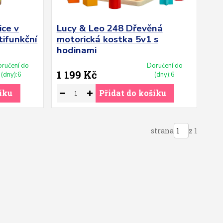
ice v
Lucy & Leo 248 Dřevěná
tifunkční
motorická kostka 5v1 s
hodinami
ručení do
Doručení do
1 199 Kč
(dny):6
(dny):6
íku
Přidat do košíku
strana
z 1