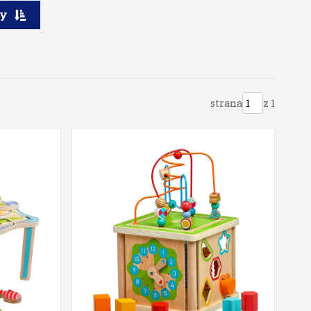
ry
strana
z 1