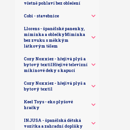
včetně pohlaví bez oblečení
Cobi - stavebnice
Llorens - španělské panenky,
miminka a oblečkyMiminka
bez zvuku s měkkým
látkovým tělem
Cozy Noxxiez - hřejivá plyš a
bytový textilHřejivé televizní
mikinové deky s kapucí
Cozy Noxxiez - hřejivá plyš a
bytový textil
Keel Toys - eko plyšové
hračky
INJUSA - španělská dětská
vozítka a zahradní doplňky