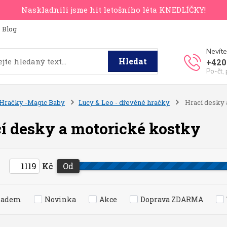
Naskladnili jsme hit letošního léta KNEDLÍČKY!
Blog
Nevíte
Hledat
+420
Po-čt,
Hračky -Magic Baby
Lucy & Leo - dřevěné hračky
Hrací desky 
í desky a motorické kostky
Kč
Od
ladem
Novinka
Akce
Doprava ZDARMA