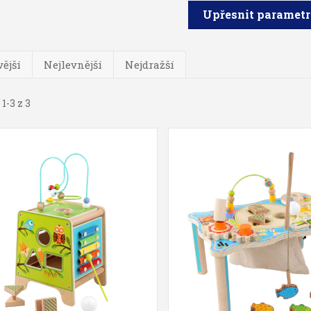
Upřesnit paramet
ější
Nejlevnější
Nejdražší
1-3 z 3