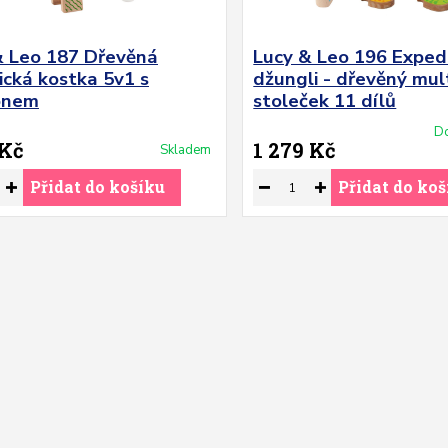
& Leo 187 Dřevěná
Lucy & Leo 196 Exped
ická kostka 5v1 s
džungli - dřevěný mul
onem
stoleček 11 dílů
Do
 Kč
1 279 Kč
Skladem
Přidat do košíku
Přidat do koš