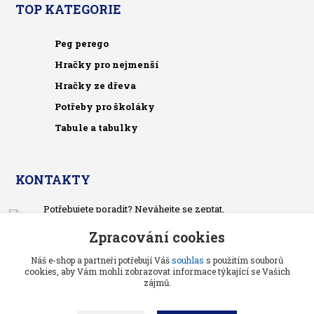
TOP KATEGORIE
Peg perego
Hračky pro nejmenší
Hračky ze dřeva
Potřeby pro školáky
Tabule a tabulky
KONTAKTY
Potřebujete poradit? Neváhejte se zeptat.
+420 733 575 566
Zpracování cookies
Po-čt, po 13 hodině
Náš e-shop a partneři potřebují Váš
souhlas
s použitím souborů
pietrasova.p@seznam.cz
cookies, aby Vám mohli zobrazovat informace týkající se Vašich
zájmů.