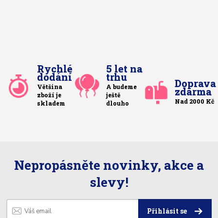
Rychlé
5 let na
dodání
trhu
Doprava
Většina
A budeme
zdarma
zboží je
ještě
Nad 2000 Kč
skladem
dlouho
Nepropásněte novinky, akce a
slevy!
Přihlásit se