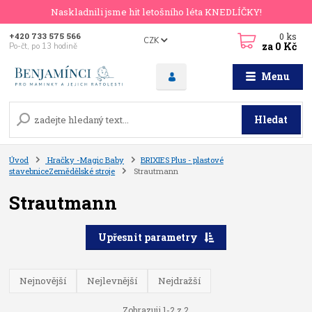
Naskladnili jsme hit letošního léta KNEDLÍČKY!
0
ks
+420 733 575 566
CZK
za
0 Kč
Po-čt, po 13 hodině
Menu
Hledat
Úvod
Hračky -Magic Baby
BRIXIES Plus - plastové
stavebniceZemědělské stroje
Strautmann
Strautmann
Upřesnit parametry
Nejnovější
Nejlevnější
Nejdražší
Zobrazuji 1-2 z 2