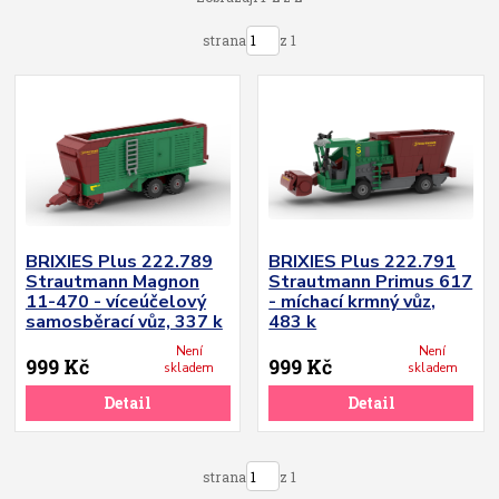
strana
z 1
BRIXIES Plus 222.789
BRIXIES Plus 222.791
Strautmann Magnon
Strautmann Primus 617
11-470 - víceúčelový
- míchací krmný vůz,
samosběrací vůz, 337 k
483 k
Není
Není
999 Kč
999 Kč
skladem
skladem
Detail
Detail
strana
z 1