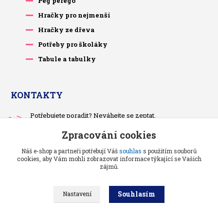
Peg perego
Hračky pro nejmenší
Hračky ze dřeva
Potřeby pro školáky
Tabule a tabulky
KONTAKTY
Potřebujete poradit? Neváhejte se zeptat.
+420 733 575 566
Zpracování cookies
Po-čt, po 13 hodině
Náš e-shop a partneři potřebují Váš
souhlas
s použitím souborů
pietrasova.p@seznam.cz
cookies, aby Vám mohli zobrazovat informace týkající se Vašich
zájmů.
Souhlasím
Nastavení