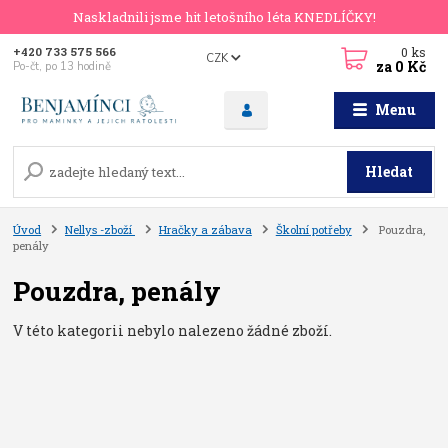
Naskladnili jsme hit letošního léta KNEDLÍČKY!
0
ks
+420 733 575 566
CZK
za
0 Kč
Po-čt, po 13 hodině
Menu
Hledat
Úvod
Nellys -zboží
Hračky a zábava
Školní potřeby
Pouzdra,
penály
Pouzdra, penály
V této kategorii nebylo nalezeno žádné zboží.