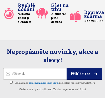
Rychlé
5 let na
dodání
trhu
Doprava
Většina
A budeme
zdarma
zboží je
ještě
Nad 2000 Kč
skladem
dlouho
Nepropásněte novinky, akce a
slevy!
Přihlásit se
Souhlasím se
zpracováním osobních údajů
za účelem rozesílky newsletteru.
Můžete se kdykoli odhlásit. Zasíláme jednou za 14 dní.