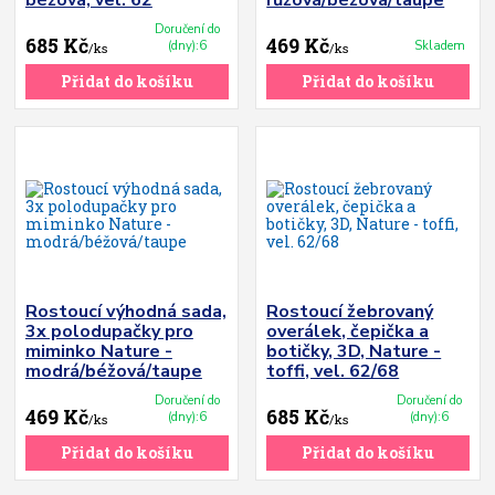
béžová, vel. 62
růžová/béžová/taupe
Doručení do
685 Kč
469 Kč
(dny):6
Skladem
/
ks
/
ks
Přidat do košíku
Přidat do košíku
Rostoucí výhodná sada,
Rostoucí žebrovaný
3x polodupačky pro
overálek, čepička a
miminko Nature -
botičky, 3D, Nature -
modrá/béžová/taupe
toffi, vel. 62/68
Doručení do
Doručení do
469 Kč
685 Kč
(dny):6
(dny):6
/
ks
/
ks
Přidat do košíku
Přidat do košíku