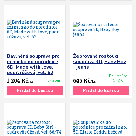
Bavlněná souprava pro
Žebrovaná rostoucí
miminko do porodnice
souprava 3D, Baby Boy
6D, Made with love,
- jeans
pudr. růžová, vel. 62
Doručení do
1 204 Kč
646 Kč
Skladem
(dny):6
/
ks
/
ks
Přidat do košíku
Přidat do košíku