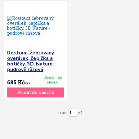
Rostoucí žebrovaný
overálek, čepička a
botičky, 3D, Nature -
pudrově růžová
Doručení do
685 Kč
(dny):6
/
ks
Přidat do košíku
strana
z 1