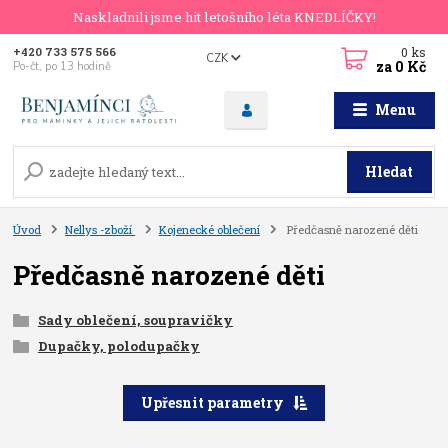
Naskladnili jsme hit letošního léta KNEDLÍČKY!
0
ks
+420 733 575 566
CZK
za
0 Kč
Po-čt, po 13 hodině
Menu
Hledat
Úvod
Nellys -zboží
Kojenecké oblečení
Předčasně narozené děti
Předčasně narozené děti
Sady oblečení, soupravičky
Dupačky, polodupačky
Upřesnit parametry