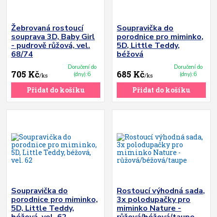
Žebrovaná rostoucí
Soupravička do
souprava 3D, Baby Girl
porodnice pro miminko,
- pudrově růžová, vel.
5D, Little Teddy,
68/74
béžová
Doručení do
Doručení do
705 Kč
685 Kč
(dny):6
(dny):6
/
ks
/
ks
Přidat do košíku
Přidat do košíku
Soupravička do
Rostoucí výhodná sada,
porodnice pro miminko,
3x polodupačky pro
5D, Little Teddy,
miminko Nature -