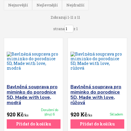
Nejnovější
Nejlevnější
Nejdražší
Zobrazuji 1-11 z 11
strana
z 1
Bavlněná souprava pro
Bavlněná souprava pro
miminko do porodnice
miminko do porodnice
5D, Made with love,
5D, Made with love,
modrá
růžová
Doručení do
920 Kč
920 Kč
(dny):6
Skladem
/
ks
/
ks
Přidat do košíku
Přidat do košíku