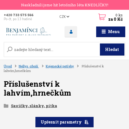
Naskladnili jsme hit letošního léta KNEDLÍČKY!
0
ks
+420 733 575 566
CZK
za
0 Kč
Po-čt, po 13 hodině
Menu
Hledat
Úvod
Nellys -zboží
Kojenecké potřeby
Příslušenství k
lahvím,hrnečkům
Příslušenství k
lahvím,hrnečkům
Savičky, slánky, pítka
Upřesnit parametry