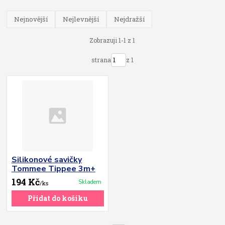
Nejnovější
Nejlevnější
Nejdražší
Zobrazuji 1-1 z 1
strana
z 1
Silikonové savičky
Tommee Tippee 3m+
194 Kč
Skladem
/
ks
Přidat do košíku