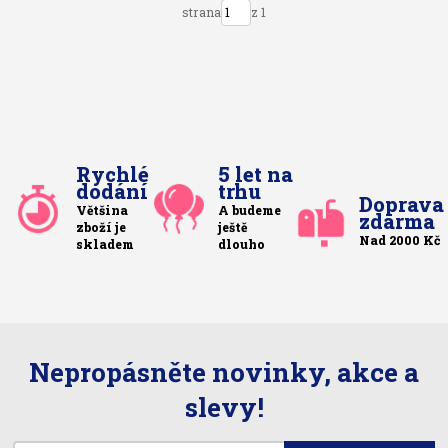
strana
z 1
Rychlé
5 let na
dodání
trhu
Doprava
Většina
A budeme
zdarma
zboží je
ještě
Nad 2000 Kč
skladem
dlouho
Nepropásněte novinky, akce a
slevy!