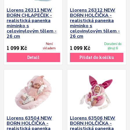
Llorens 26311 NEW
Llorens 26312 NEW
BORN CHLAPEČEK -
BORN HOLČIČKA -
realistická panenka
realistická panenka
miminko s
miminko s
celovinylovým tělem -
celovinylovým tělem -
26 cm
26 cm
Není
Doručení do
1 099 Kč
1 099 Kč
skladem
(dny):6
Detail
Přidat do košíku
Llorens 63504 NEW
Llorens 63506 NEW
BORN HOLČIČKA -
BORN HOLČIČKA -
realistická panenka
realistická panenka