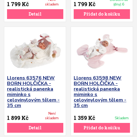
1 799 Kč
1 799 Kč
skladem
(dny):6
Detail
Přidat do košíku
Llorens 63576 NEW
Llorens 63598 NEW
BORN HOLČIČKA -
BORN HOLČIČKA -
realistická panenka
realistická panenka
miminko s
miminko s
celovinylovým tělem -
celovinylovým tělem -
35 cm
35 cm
Není
1 899 Kč
1 359 Kč
skladem
Skladem
Detail
Přidat do košíku