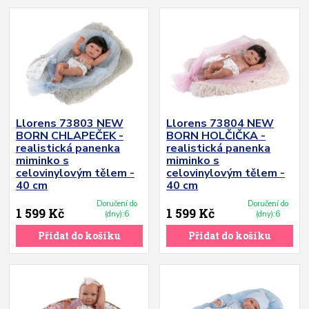
Llorens 73803 NEW
Llorens 73804 NEW
BORN CHLAPEČEK -
BORN HOLČIČKA -
realistická panenka
realistická panenka
miminko s
miminko s
celovinylovým tělem -
celovinylovým tělem -
40 cm
40 cm
Doručení do
Doručení do
1 599 Kč
1 599 Kč
(dny):6
(dny):6
Přidat do košíku
Přidat do košíku