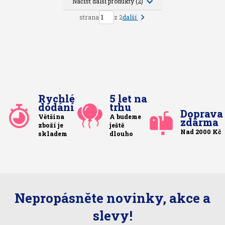
Načíst další produkty (2)
další
strana
z 2
Rychlé
5 let na
dodání
trhu
Doprava
Většina
A budeme
zdarma
zboží je
ještě
Nad 2000 Kč
skladem
dlouho
Nepropásněte novinky, akce a
slevy!