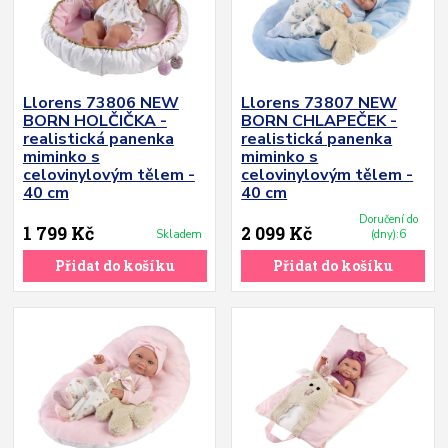
Llorens 73806 NEW
Llorens 73807 NEW
BORN HOLČIČKA -
BORN CHLAPEČEK -
realistická panenka
realistická panenka
miminko s
miminko s
celovinylovým tělem -
celovinylovým tělem -
40 cm
40 cm
Doručení do
1 799 Kč
2 099 Kč
Skladem
(dny):6
Přidat do košíku
Přidat do košíku