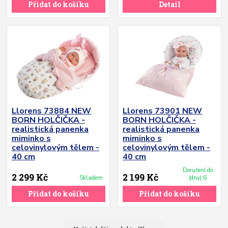
Přidat do košíku
Detail
Llorens 73884 NEW
Llorens 73901 NEW
BORN HOLČIČKA -
BORN HOLČIČKA -
realistická panenka
realistická panenka
miminko s
miminko s
celovinylovým tělem -
celovinylovým tělem -
40 cm
40 cm
Doručení do
2 299 Kč
2 199 Kč
Skladem
(dny):6
Přidat do košíku
Přidat do košíku