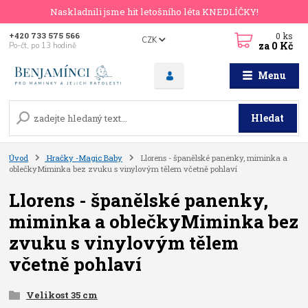
Naskladnili jsme hit letošního léta KNEDLÍČKY!
0
ks
+420 733 575 566
CZK
za
0 Kč
Po-čt, po 13 hodině
Menu
Hledat
Úvod
Hračky -Magic Baby
Llorens - španělské panenky, miminka a
oblečkyMiminka bez zvuku s vinylovým tělem včetně pohlaví
Llorens - španělské panenky,
miminka a oblečkyMiminka bez
zvuku s vinylovým tělem
včetně pohlaví
Velikost 35 cm