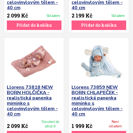
celovinylovým tělem -
celovinylovým tělem -
40 cm
40 cm
2 099 Kč
2 199 Kč
Skladem
Skladem
Přidat do košíku
Přidat do košíku
Llorens 73818 NEW
Llorens 73859 NEW
BORN HOLČIČKA -
BORN CHLAPEČEK -
realistická panenka
realistická panenka
miminko s
miminko s
celovinylovým tělem -
celovinylovým tělem -
40 cm
40 cm
Doručení do
Není
2 099 Kč
1 999 Kč
(dny):6
skladem