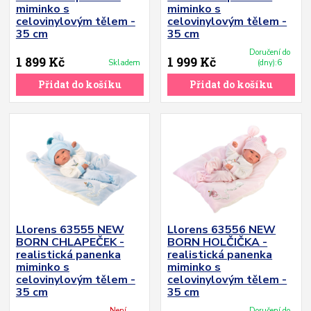
miminko s
miminko s
celovinylovým tělem -
celovinylovým tělem -
35 cm
35 cm
Doručení do
1 899 Kč
1 999 Kč
Skladem
(dny):6
Přidat do košíku
Přidat do košíku
Llorens 63555 NEW
Llorens 63556 NEW
BORN CHLAPEČEK -
BORN HOLČIČKA -
realistická panenka
realistická panenka
miminko s
miminko s
celovinylovým tělem -
celovinylovým tělem -
35 cm
35 cm
Není
Doručení do