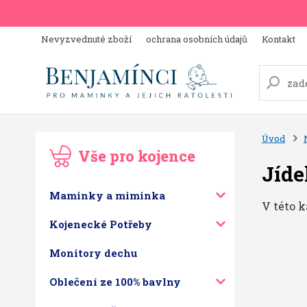
Nevyzvednuté zboží
ochrana osobních údajů
Kontakt
Úvod
Vše pro kojence
Jíde
Maminky a miminka
V této k
Kojenecké Potřeby
Monitory dechu
Oblečení ze 100% bavlny