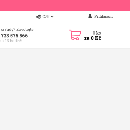
Přihlášení
CZK
 si rady? Zavolejte.
0
ks
 733 575 566
za
0 Kč
 po 13 hodině