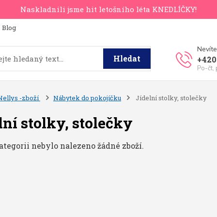
Naskladnili jsme hit letošního léta KNEDLÍČKY!
Blog
Nevíte
Hledat
+420
Po-čt,
Nellys -zboží
Nábytek do pokojíčku
Jídelní stolky, stolečky
lní stolky, stolečky
ategorii nebylo nalezeno žádné zboží.