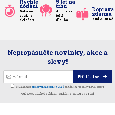
Rychlé
5 let na
dodání
trhu
Doprava
Většina
A budeme
zdarma
zboží je
ještě
Nad 2000 Kč
skladem
dlouho
Nepropásněte novinky, akce a
slevy!
Přihlásit se
Souhlasím se
zpracováním osobních údajů
za účelem rozesílky newsletteru.
Můžete se kdykoli odhlásit. Zasíláme jednou za 14 dní.