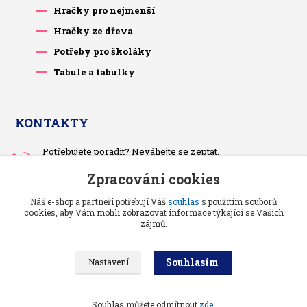
Hračky pro nejmenší
Hračky ze dřeva
Potřeby pro školáky
Tabule a tabulky
KONTAKTY
Potřebujete poradit? Neváhejte se zeptat.
+420 733 575 566
Zpracování cookies
Po-čt, po 13 hodině
Náš e-shop a partneři potřebují Váš
souhlas
s použitím souborů
pietrasova.p@seznam.cz
cookies, aby Vám mohli zobrazovat informace týkající se Vašich
zájmů.
Souhlasím
Nastavení
Benjaminci -
Vše pro děti a kojence
//
Grafika a kódování
: Poradnyweb.cz
Souhlas můžete odmítnout
zde
.