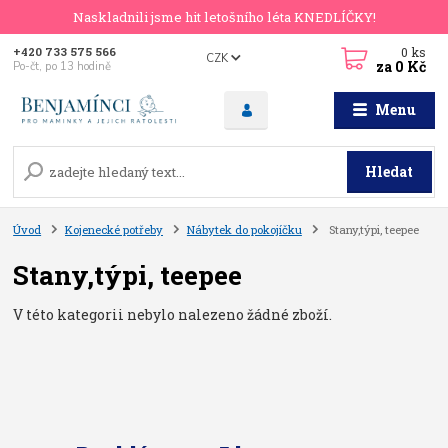
Naskladnili jsme hit letošního léta KNEDLÍČKY!
0
ks
+420 733 575 566
CZK
za
0 Kč
Po-čt, po 13 hodině
Menu
Hledat
Úvod
Kojenecké potřeby
Nábytek do pokojíčku
Stany,týpi, teepee
Stany,týpi, teepee
V této kategorii nebylo nalezeno žádné zboží.