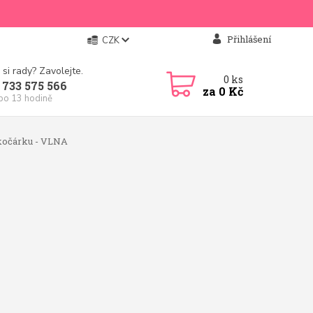
Přihlášení
CZK
 si rady? Zavolejte.
0
ks
 733 575 566
za
0 Kč
 po 13 hodině
kočárku - VLNA