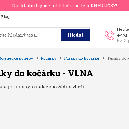
Naskladnili jsme hit letošního léta KNEDLÍČKY!
Blog
Nevíte
Hledat
+420
Po-čt,
Kojenecké potřeby
Kočárky
Fusáky do kočárku
Fusáky do 
ky do kočárku - VLNA
ategorii nebylo nalezeno žádné zboží.