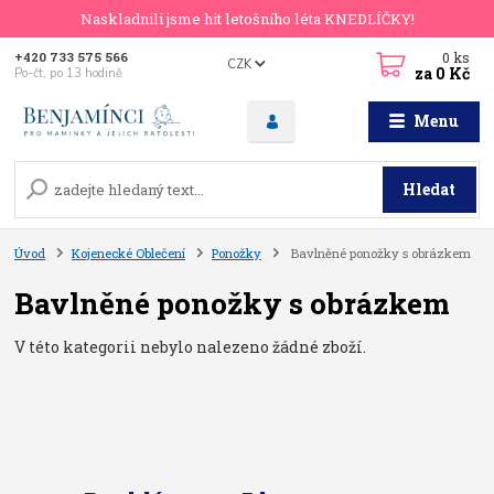
Naskladnili jsme hit letošního léta KNEDLÍČKY!
0
ks
+420 733 575 566
CZK
za
0 Kč
Po-čt, po 13 hodině
Menu
Hledat
Úvod
Kojenecké Oblečení
Ponožky
Bavlněné ponožky s obrázkem
Bavlněné ponožky s obrázkem
V této kategorii nebylo nalezeno žádné zboží.