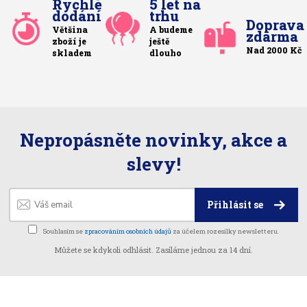
Rychlé
5 let na
dodání
trhu
Doprava
Většina
A budeme
zdarma
zboží je
ještě
Nad 2000 Kč
skladem
dlouho
Nepropásněte novinky, akce a
slevy!
Přihlásit se
Souhlasím se
zpracováním osobních údajů
za účelem rozesílky newsletteru.
Můžete se kdykoli odhlásit. Zasíláme jednou za 14 dní.