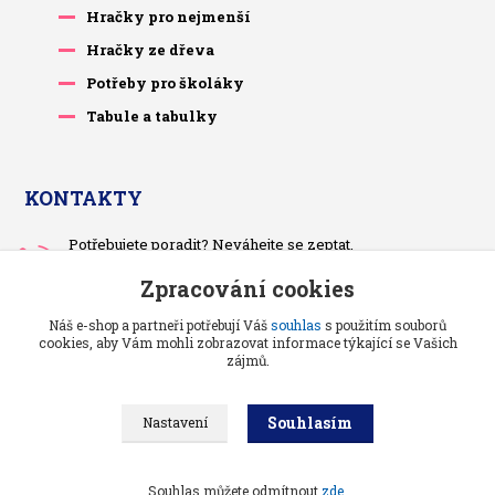
Hračky pro nejmenší
Hračky ze dřeva
Potřeby pro školáky
Tabule a tabulky
KONTAKTY
Potřebujete poradit? Neváhejte se zeptat.
+420 733 575 566
Zpracování cookies
Po-čt, po 13 hodině
Náš e-shop a partneři potřebují Váš
souhlas
s použitím souborů
pietrasova.p@seznam.cz
cookies, aby Vám mohli zobrazovat informace týkající se Vašich
zájmů.
Souhlasím
Nastavení
Benjaminci -
Vše pro děti a kojence
//
Grafika a kódování
: Poradnyweb.cz
Souhlas můžete odmítnout
zde
.