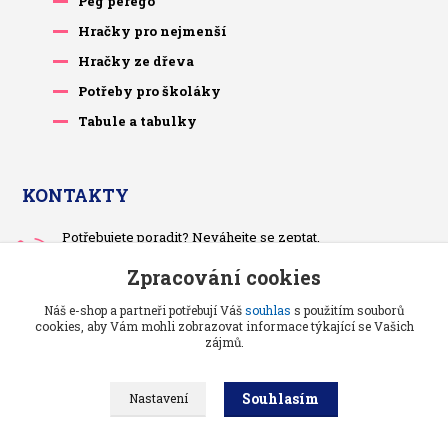
Peg perego
Hračky pro nejmenší
Hračky ze dřeva
Potřeby pro školáky
Tabule a tabulky
KONTAKTY
Potřebujete poradit? Neváhejte se zeptat.
+420 733 575 566
Zpracování cookies
Po-čt, po 13 hodině
Náš e-shop a partneři potřebují Váš
souhlas
s použitím souborů
pietrasova.p@seznam.cz
cookies, aby Vám mohli zobrazovat informace týkající se Vašich
zájmů.
Souhlasím
Nastavení