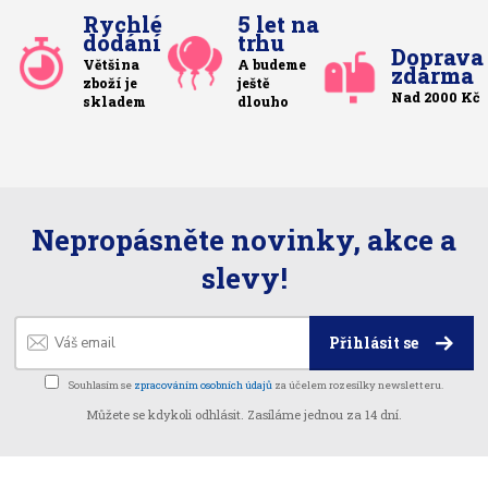
Rychlé
5 let na
dodání
trhu
Doprava
Většina
A budeme
zdarma
zboží je
ještě
Nad 2000 Kč
skladem
dlouho
Nepropásněte novinky, akce a
slevy!
Přihlásit se
Souhlasím se
zpracováním osobních údajů
za účelem rozesílky newsletteru.
Můžete se kdykoli odhlásit. Zasíláme jednou za 14 dní.