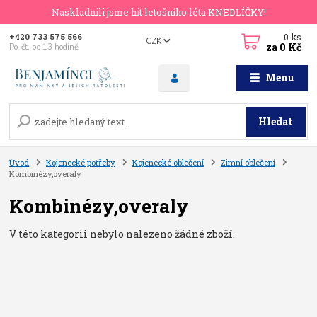
Naskladnili jsme hit letošního léta KNEDLÍČKY!
0
ks
+420 733 575 566
CZK
za
0 Kč
Po-čt, po 13 hodině
Menu
Hledat
Úvod
Kojenecké potřeby
Kojenecké oblečení
Zimní oblečení
Kombinézy,overaly
Kombinézy,overaly
V této kategorii nebylo nalezeno žádné zboží.