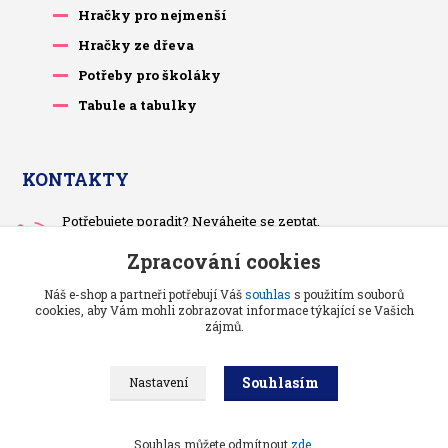
Hračky pro nejmenší
Hračky ze dřeva
Potřeby pro školáky
Tabule a tabulky
KONTAKTY
Potřebujete poradit? Neváhejte se zeptat.
+420 733 575 566
Zpracování cookies
Po-čt, po 13 hodině
Náš e-shop a partneři potřebují Váš
souhlas
s použitím souborů
pietrasova.p@seznam.cz
cookies, aby Vám mohli zobrazovat informace týkající se Vašich
zájmů.
Souhlasím
Nastavení
Benjaminci -
Vše pro děti a kojence
//
Grafika a kódování
: Poradnyweb.cz
Souhlas můžete odmítnout
zde
.