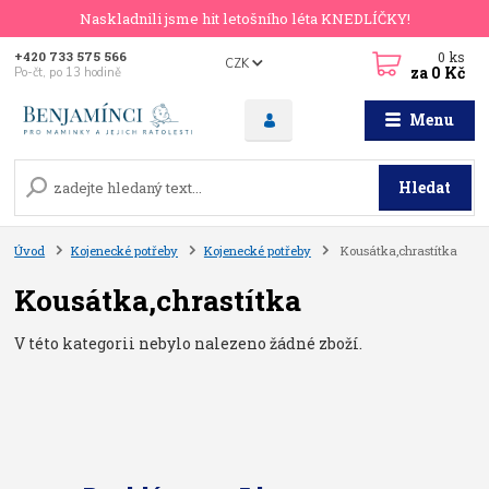
Naskladnili jsme hit letošního léta KNEDLÍČKY!
0
ks
+420 733 575 566
CZK
za
0 Kč
Po-čt, po 13 hodině
Menu
Hledat
Úvod
Kojenecké potřeby
Kojenecké potřeby
Kousátka,chrastítka
Kousátka,chrastítka
V této kategorii nebylo nalezeno žádné zboží.