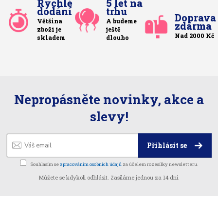
Rychlé
5 let na
dodání
trhu
Doprava
Většina
A budeme
zdarma
zboží je
ještě
Nad 2000 Kč
skladem
dlouho
Nepropásněte novinky, akce a
slevy!
Přihlásit se
Souhlasím se
zpracováním osobních údajů
za účelem rozesílky newsletteru.
Můžete se kdykoli odhlásit. Zasíláme jednou za 14 dní.